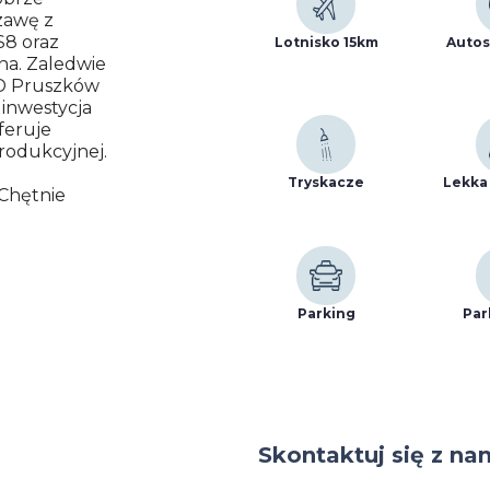
zawę z
S8 oraz
Lotnisko 15km
Autos
na. Zaledwie
KD Pruszków
inwestycja
feruje
rodukcyjnej.
Tryskacze
Lekka
Chętnie
Parking
Par
Skontaktuj się z na