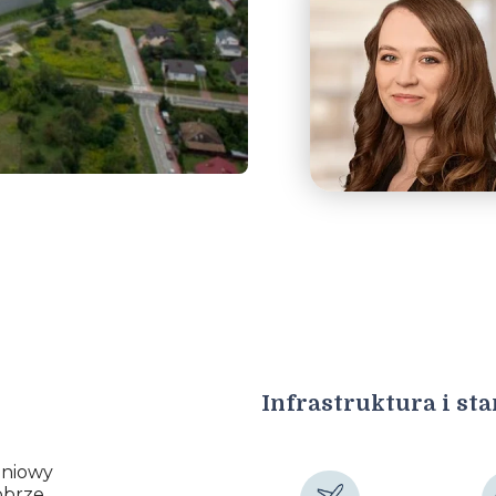
Infrastruktura i st
dniowy
obrze