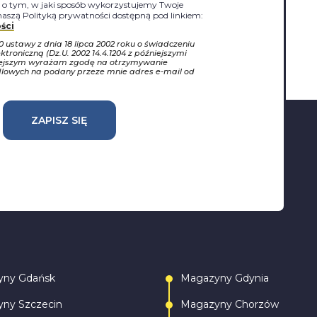
j o tym, w jaki sposób wykorzystujemy Twoje
naszą Polityką prywatności dostępną pod linkiem:
ści
10 ustawy z dnia 18 lipca 2002 roku o świadczeniu
ktroniczną (Dz.U. 2002 14.4.1204 z późniejszymi
iejszym wyrażam zgodę na otrzymywanie
dlowych na podany przeze mnie adres e-mail od
ZAPISZ SIĘ
yny Gdańsk
Magazyny Gdynia
ny Szczecin
Magazyny Chorzów