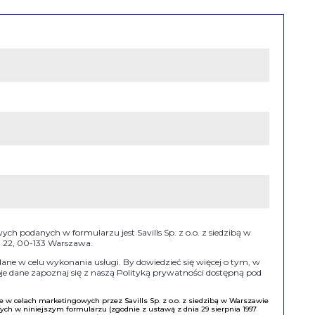
h podanych w formularzu jest Savills Sp. z o.o. z siedzibą w
II 22, 00-133 Warszawa.
e w celu wykonania usługi. By dowiedzieć się więcej o tym, w
e dane zapoznaj się z naszą Polityką prywatności dostępną pod
w celach marketingowych przez Savills Sp. z o.o. z siedzibą w Warszawie
h w niniejszym formularzu (zgodnie z ustawą z dnia 29 sierpnia 1997