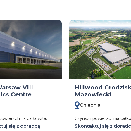
arsaw VIII
Hillwood Grodzis
ics Centre
Mazowiecki
Chlebnia
powierzchnia całkowita:
Czynsz i powierzchnia całko
tuj się z doradcą
Skontaktuj się z dorad