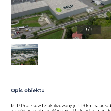
1
/
1
Opis obiektu
MLP Pruszków I zlokalizowany jest 19 km na połu
zachód od centrum Warszawy. Park jest bardzo d