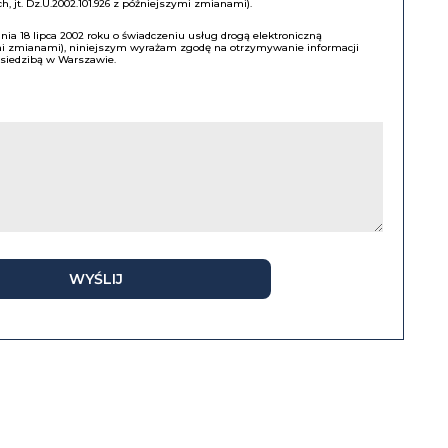
, jt. Dz.U.2002.101.926 z późniejszymi zmianami).
a 18 lipca 2002 roku o świadczeniu usług drogą elektroniczną
ymi zmianami), niniejszym wyrażam zgodę na otrzymywanie informacji
z siedzibą w Warszawie.
WYŚLIJ