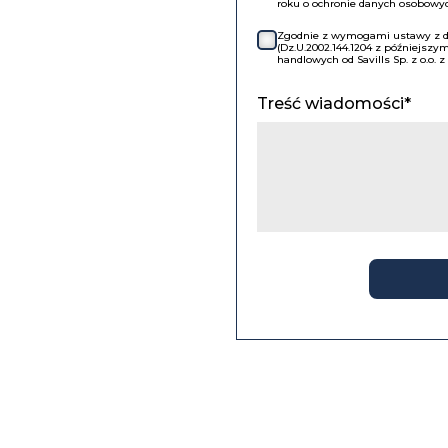
roku o ochronie danych osobowych
Zgodnie z wymogami ustawy z dni
(Dz.U.2002.144.1204 z późniejsz
handlowych od Savills Sp. z o.o. 
Treść wiadomości*