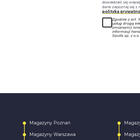
dowiedzieć się więce
dane zapoznaj się z 
polityka prywatno
Zgodnie z art. 
usług drogą ele
zmianami) nin
informacji han
Savills sp. z o.o.
Magazyny Poznań
Magaz
Magazyny Warszawa
Magazy