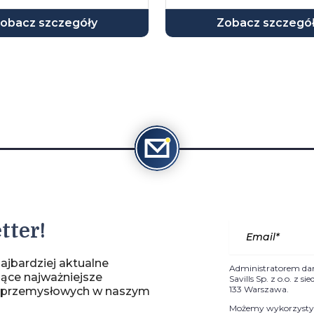
obacz szczegóły
Zobacz szczegó
tter!
ajbardziej aktualne
Administratorem da
jące najważniejsze
Savills Sp. z o.o. z 
133 Warszawa.
-przemysłowych w naszym
Możemy wykorzystyw