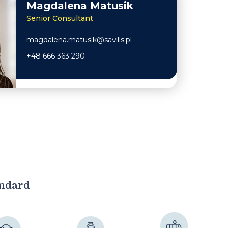
Magdalena Matusik
Senior Consultant
magdalena.matusik@savills.pl
+48 666 363 290
andard