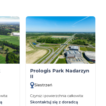
k
Prologis Park Nadarzyn
II
Siestrzeń
wita:
Czynsz i powierzchnia całkowita:
cą
Skontaktuj się z doradcą