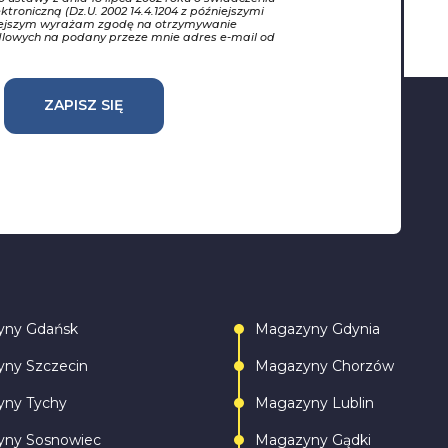
ktroniczną (Dz.U. 2002 14.4.1204 z późniejszymi
iejszym wyrażam zgodę na otrzymywanie
dlowych na podany przeze mnie adres e-mail od
ZAPISZ SIĘ
yny Gdańsk
Magazyny Gdynia
ny Szczecin
Magazyny Chorzów
ny Tychy
Magazyny Lublin
ny Sosnowiec
Magazyny Gądki