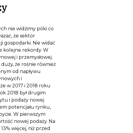
zy
h nie widzimy póki co
ważać, że sektor
 gospodarki. Nie widać
e kolejne rekordy. W
ynowej i przemysłowej.
 duży, że rośnie również
nionym od napływu
ynowych i
że w 2017 i 2018 roku
rok 2018 był drugim
pytu i podaży nowej
em potencjału rynku,
ycie. W pierwszym
artość nowej podaży. Na
13% więcej, niż przed