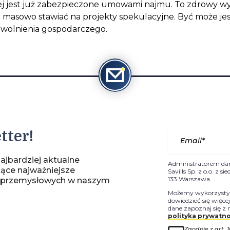
ej jest już zabezpieczone umowami najmu. To zdrowy wyn
 masowo stawiać na projekty spekulacyjne. Być może jest
owolnienia gospodarczego.
tter!
ajbardziej aktualne
Administratorem da
jące najważniejsze
Savills Sp. z o.o. z 
133 Warszawa.
-przemysłowych w naszym
Możemy wykorzystyw
dowiedzieć się więce
dane zapoznaj się z 
polityka prywatno
Zgodnie z art. 