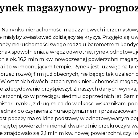
ynek magazynowy- progno
?
Na rynku nieruchomości magazynowych i przemysłowyc
miałyby zwiastować zbliżający się kryzys. Przyjęło się u
anży nieruchomości swego rodzaju barometrem kondycji
oznak spowolnienia, a wręcz odwrotnie, rynek odnotowuj
ecnie ok. 16,2 mln m kw. nowoczesnej powierzchni magaz
a i to w imponującym tempie. Rynek jest już więc na tyle
przez rozwój firm już obecnych, nie będąc tak uzależ
. W ostatnich dwóch latach rynek nieruchomości magaz
 zdecydowanie przyśpieszył. Z naszych danych wynika, 
ierzchni, co w przeciągu siedmiu poprzednich lat. Sam 
storii rynku, z drugimi co do wielkości wskaźnikami po
jednak do czynienia z huraoptymizmem i przeszacowani
ost podaży ma solidne podstawy w odnotowywanym pop
wynajętej powierzchni niemal dwukrotnie przekroczyła w
znajdowało się 2,1 mln m kw. nowej powierzchni, czyli o 