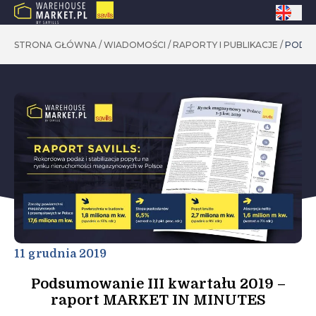
STRONA GŁÓWNA
/
WIADOMOŚCI
/
RAPORTY I PUBLIKACJE
/
PODSU
11 grudnia 2019
Podsumowanie III kwartału 2019 –
raport MARKET IN MINUTES