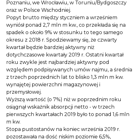
Poznaniu, we Wrocławiu, w Toruniu/Bydgoszczy
oraz w Polsce Wschodniej.
Popyt brutto między styczniem a wrześniem
wyniósł ponad 2,7 mln m kw., co przekłada się na
spadek o około 9% w stosunku to tego samego
okresu z 2018 r. Spodziewamy się, że czwarty
kwartał będzie bardziej aktywny niż
dotychczasowe kwartały 2019 r. Ostatni kwartał
roku zwykle jest najbardziej aktywny pod
względem podpisywanych umów najmu, a średnia
z trzech poprzednich lat to blisko 1,3 mln m kw.
wynajętej powierzchni magazynowej i
przemysłowej.
Wyższą wartość (o 7%) niż w poprzednim roku
osiągnął wskaźnik absorpcji netto - w trzech
pierwszych kwartałach 2019 było to ponad 1,6 mln
m kw.
Stopa pustostanów na koniec września 2019 r.
pozostawała na dość niskim poziomie 6,5%,