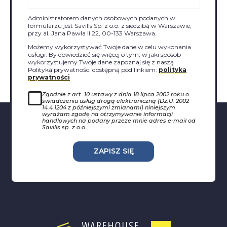
Administratorem danych osobowych podanych w
formularzu jest Savills Sp. z o.o. z siedzibą w Warszawie,
przy al. Jana Pawła II 22, 00-133 Warszawa.
Możemy wykorzystywać Twoje dane w celu wykonania
usługi. By dowiedzieć się więcej o tym, w jaki sposób
wykorzystujemy Twoje dane zapoznaj się z naszą
Polityką prywatności dostępną pod linkiem:
polityka
prywatności
Zgodnie z art. 10 ustawy z dnia 18 lipca 2002 roku o
świadczeniu usług drogą elektroniczną (Dz.U. 2002
14.4.1204 z późniejszymi zmianami) niniejszym
wyrażam zgodę na otrzymywanie informacji
handlowych na podany przeze mnie adres e-mail od
Savills sp. z o.o.
ZAPISZ SIĘ