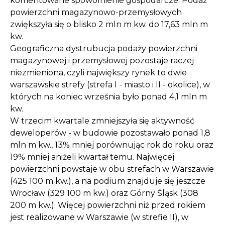
komentowane spowolnienie gospodarcze. Podaż
powierzchni magazynowo-przemysłowych
zwiększyła się o blisko 2 mln m kw. do 17,63 mln m
kw.
Geograficzna dystrubucja podaży powierzchni
magazynowej i przemysłowej pozostaje raczej
niezmieniona, czyli największy rynek to dwie
warszawskie strefy (strefa I - miasto i II - okolice), w
których na koniec września było ponad 4,1 mln m
kw.
W trzecim kwartale zmniejszyła się aktywność
deweloperów - w budowie pozostawało ponad 1,8
mln m kw., 13% mniej porównując rok do roku oraz
19% mniej aniżeli kwartał temu. Najwięcej
powierzchni powstaje w obu strefach w Warszawie
(425 100 m kw.), a na podium znajduje się jeszcze
Wrocław (329 100 m kw.) oraz Górny Śląsk (308
200 m kw.). Więcej powierzchni niż przed rokiem
jest realizowane w Warszawie (w strefie II), w