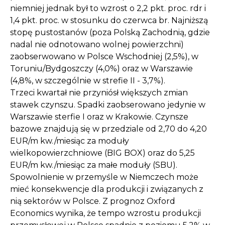
niemniej jednak był to wzrost o 2,2 pkt. proc. rdr i
1,4 pkt. proc. w stosunku do czerwca br. Najniższą
stopę pustostanów (poza Polską Zachodnią, gdzie
nadal nie odnotowano wolnej powierzchni)
zaobserwowano w Polsce Wschodniej (2,5%), w
Toruniu/Bydgoszczy (4,0%) oraz w Warszawie
(4,8%, w szczególnie w strefie II - 3,7%).
Trzeci kwartał nie przyniósł większych zmian
stawek czynszu. Spadki zaobserowano jedynie w
Warszawie sterfie I oraz w Krakowie. Czynsze
bazowe znajdują się w przedziale od 2,70 do 4,20
EUR/m kw./miesiąc za moduły
wielkopowierzchniowe (BIG BOX) oraz do 5,25
EUR/m kw./miesiąc za małe moduły (SBU).
Spowolnienie w przemyśle w Niemczech może
mieć konsekwencje dla produkcji i związanych z
nią sektorów w Polsce. Z prognoz Oxford
Economics wynika, że tempo wzrostu produkcji