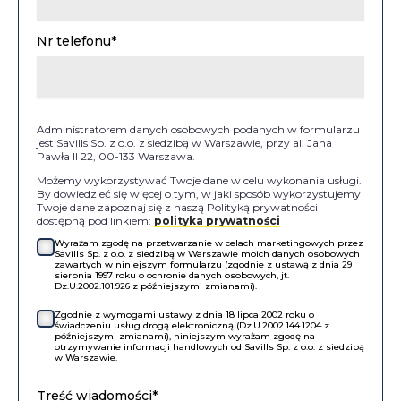
Nr telefonu*
Administratorem danych osobowych podanych w formularzu
jest Savills Sp. z o.o. z siedzibą w Warszawie, przy al. Jana
Pawła II 22, 00-133 Warszawa.
Możemy wykorzystywać Twoje dane w celu wykonania usługi.
By dowiedzieć się więcej o tym, w jaki sposób wykorzystujemy
Twoje dane zapoznaj się z naszą Polityką prywatności
dostępną pod linkiem:
polityka prywatności
Wyrażam zgodę na przetwarzanie w celach marketingowych przez
Savills Sp. z o.o. z siedzibą w Warszawie moich danych osobowych
zawartych w niniejszym formularzu (zgodnie z ustawą z dnia 29
sierpnia 1997 roku o ochronie danych osobowych, jt.
Dz.U.2002.101.926 z późniejszymi zmianami).
Zgodnie z wymogami ustawy z dnia 18 lipca 2002 roku o
świadczeniu usług drogą elektroniczną (Dz.U.2002.144.1204 z
późniejszymi zmianami), niniejszym wyrażam zgodę na
otrzymywanie informacji handlowych od Savills Sp. z o.o. z siedzibą
w Warszawie.
Treść wiadomości*