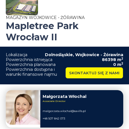
MAGAZYN WOJKOWICE - ŻÓRAWINA
Mapletree Park
Wrocław II
Lokalizacja
Dolnośląskie
,
Wojkowice - Żórawina
2
Powierzchnia istniejąca
86398
m
2
Powierzchnia planowana
0
m
Powierzchnia dostępna i
SKONTAKTUJ SIĘ Z NAMI
warunki finansowe najmu
Małgorzata Włochal
Associate Director
malgorzata.wlochal@savills.pl
+48 507 842 073