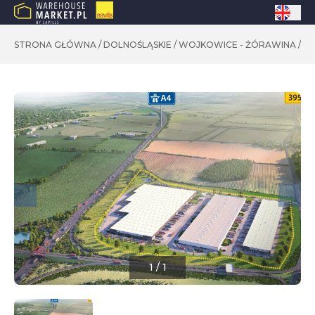
STRONA GŁÓWNA
/
DOLNOŚLĄSKIE
/
WOJKOWICE - ŻÓRAWINA
/
MA
1
/
1