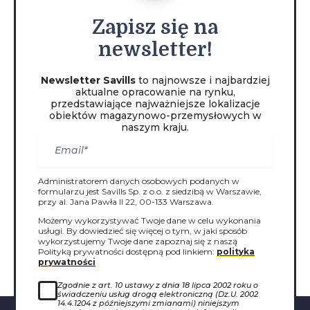
Zapisz
się na
newsletter!
Newsletter Savills
to najnowsze i najbardziej
aktualne opracowanie na rynku,
przedstawiające najważniejsze lokalizacje
obiektów magazynowo-przemysłowych w
naszym kraju.
Administratorem danych osobowych podanych w
formularzu jest Savills Sp. z o.o. z siedzibą w Warszawie,
przy al. Jana Pawła II 22, 00-133 Warszawa.
Możemy wykorzystywać Twoje dane w celu wykonania
usługi. By dowiedzieć się więcej o tym, w jaki sposób
wykorzystujemy Twoje dane zapoznaj się z naszą
Polityką prywatności dostępną pod linkiem:
polityka
prywatności
Zgodnie z art. 10 ustawy z dnia 18 lipca 2002 roku o
świadczeniu usług drogą elektroniczną (Dz.U. 2002
14.4.1204 z późniejszymi zmianami) niniejszym