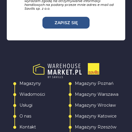
wyrażam zgodę na otrzymywanie informacji
handlowych na podany przeze mnie adres e-mail od
Savills sp. z o.o.
ZAPISZ SIĘ
Magazyny
Magazyny Poznań
Wiadomości
Magazyny Warszawa
Usługi
Magazyny Wrocław
O nas
Magazyny Katowice
Kontakt
Magazyny Rzeszów