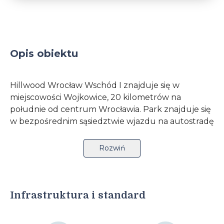
Opis obiektu
Hillwood Wrocław Wschód I znajduje się w
miejscowości Wojkowice, 20 kilometrów na
południe od centrum Wrocławia. Park znajduje się
w bezpośrednim sąsiedztwie wjazdu na autostradę
A4 blisko węzła „Wrocław Wschód” oraz autostrady
A4 oraz 15 kilometrów od węzła z autostradą A8
Rozwiń
„Wrocław Południe”. Inwestycja jest oddalona 25
kilometrów od Portu Lotniczego Wrocław –
Starachowice Dzięki bliskości ważnych szlaków
komunikacyjnych najemca może z łatwością
Infrastruktura i standard
prowadzić dystrybucję towarów w różne regiony
kraju oraz zagranicę. Inwestycja to centrum