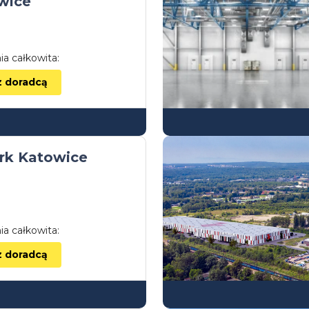
wice
ia całkowita:
z doradcą
rk Katowice
ia całkowita:
z doradcą