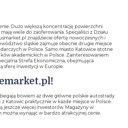
enie. Dużo większą koncentrację powierzchni
ją wiele do zaoferowania. Specjaliści z Działu
usmarket.pl znajdziecie ofertę nowoczesnych i
ództwo śląskie zajmuje obecnie drugie miejsce
arczych w Polsce. Samo miasto Katowice istotne
rodków akademickich w Polsce. Zainteresowaniem
Specjalna Strefa Ekonomiczna, obejmująca
ą sferę inwestycji w Europie.
emarket.pl!
biegają bowiem aż dwie główne polskie autostrady
ić z Katowic praktycznie w każde miejsce w Polsce.
ują jeszcze więcej inwestorów. Magazyny w
 można wynająć w bardzo atrakcyjnej cenie.