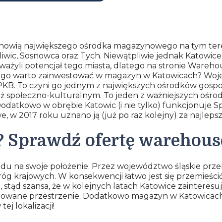
 stanowią największego ośrodka magazynowego na tym ter
, Sosnowca oraz Tych. Niewątpliwie jednak Katowice ma
żyli potencjał tego miasta, dlatego na stronie Wareho
go warto zainwestować w magazyn w Katowicach? Wojew
KB. To czyni go jednym z największych ośrodków gospod
ież społeczno-kulturalnym. To jeden z ważniejszych oś
 Dodatkowo w obrębie Katowic (i nie tylko) funkcjonuje 
, w 2017 roku uznano ją (już po raz kolejny) za najlepsz
 Sprawdź ofertę warehous
du na swoje położenie. Przez województwo śląskie prze
 dróg krajowych. W konsekwencji łatwo jest się przemieśc
a, stąd szansa, że w kolejnych latach Katowice zainteres
izowane przestrzenie. Dodatkowo magazyn w Katowicach
j lokalizacji!