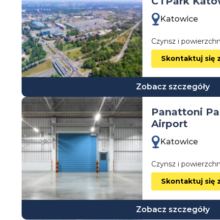
CTPark Kato
wielkopolskie
Katowice
zachodniopomorskie
Czynsz i powierzchn
Skontaktuj się 
Zobacz szczegóły
Panattoni Pa
Airport
Katowice
Czynsz i powierzchn
Skontaktuj się 
Zobacz szczegóły