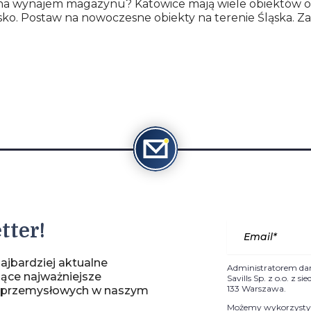
tu na wynajem magazynu? Katowice mają wiele obiektów o
o. Postaw na nowoczesne obiekty na terenie Śląska. Zac
tter!
ajbardziej aktualne
Administratorem da
jące najważniejsze
Savills Sp. z o.o. z 
133 Warszawa.
-przemysłowych w naszym
Możemy wykorzystyw