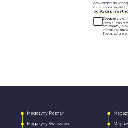
dowiedzieć się więce
dane zapoznaj się z 
polityka prywatno
Zgodnie z art. 
usług drogą ele
zmianami) nin
informacji han
Savills sp. z o.o.
Magazyny Poznań
Magaz
Magazyny Warszawa
Magazy