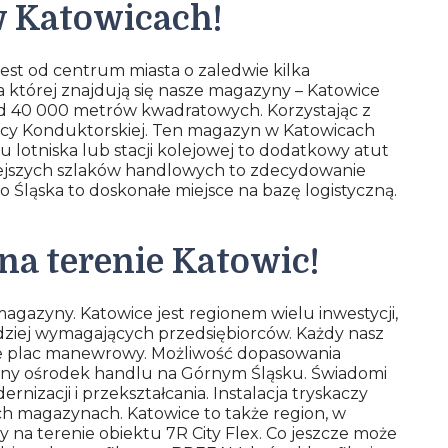
w Katowicach!
est od centrum miasta o zaledwie kilka
 na której znajdują się nasze magazyny – Katowice
onad 40 000 metrów kwadratowych. Korzystając z
licy Konduktorskiej. Ten magazyn w Katowicach
 lotniska lub stacji kolejowej to dodatkowy atut
iejszych szlaków handlowych to zdecydowanie
 Śląska to doskonałe miejsce na bazę logistyczną.
na terenie Katowic!
gazyny. Katowice jest regionem wielu inwestycji,
dziej wymagających przedsiębiorców. Każdy nasz
e plac manewrowy. Możliwość dopasowania
wny ośrodek handlu na Górnym Śląsku. Świadomi
izacji i przekształcania. Instalacja tryskaczy
h magazynach. Katowice to także region, w
y na terenie obiektu 7R City Flex. Co jeszcze może