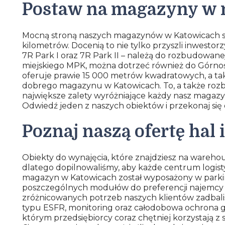
Postaw na magazyny w n
Mocną stroną naszych magazynów w Katowicach są i
kilometrów. Docenią to nie tylko przyszli inwestorz
7R Park I oraz 7R Park II – należą do rozbudowane
miejskiego MPK, można dotrzeć również do Górnoś
oferuje prawie 15 000 metrów kwadratowych, a takż
dobrego magazynu w Katowicach. To, a także rozb
największe zalety wyróżniające każdy nasz magazyn
Odwiedź jeden z naszych obiektów i przekonaj się 
Poznaj naszą ofertę hal
Obiekty do wynajęcia, które znajdziesz na wareho
dlatego dopilnowaliśmy, aby każde centrum logist
magazyn w Katowicach został wyposażony w parki
poszczególnych modułów do preferencji najemcy 
zróżnicowanych potrzeb naszych klientów zadbaliśm
typu ESFR, monitoring oraz całodobowa ochrona g
którym przedsiębiorcy coraz chętniej korzystają z 