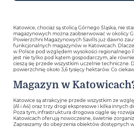
Katowice, chociaż są stolicą Górnego Śląska, nie
magazynowych można zaobserwować w okolicy Gliwic
Powierzchni Magazynowych Savills już dawno zauwa
funkcjonalnych magazynów w Katowicach. Dlacze
w Polsce pod względem wysokości regionalnego P
jest nie tylko pod kątem gospodarczym, ale równ
cieszą się przede wszystkim uczelnie techniczne.
powierzchnię około 3,6 tysięcy hektarów. Co ciekawe
Magazyn w Katowicach?
Katowice są atrakcyjne przede wszystkim ze wzglę
(A1 i A4) oraz trzy drogi ekspresowe i kilka innych
Poza tym, infrastruktura drogowa ciągle się rozwij
Katowicach oferują nowoczesne, świetnie zorgan
Zapraszamy do obejrzenia obiektów dostępnych w te