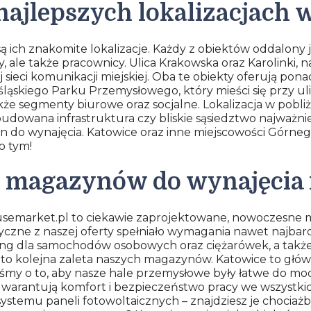
ajlepszych lokalizacjach 
ch znakomite lokalizacje. Każdy z obiektów oddalony j
y, ale także pracownicy. Ulica Krakowska oraz Karolinki,
j sieci komunikacji miejskiej. Oba te obiekty oferują p
ląskiego Parku Przemysłowego, który mieści się przy u
e segmenty biurowe oraz socjalne. Lokalizacja w pobliżu
udowana infrastruktura czy bliskie sąsiedztwo najważn
 do wynajęcia. Katowice oraz inne miejscowości Górnego
o tym!
 i magazynów do wynajęcia 
usemarket.pl to ciekawie zaprojektowane, nowoczesne ma
yczne z naszej oferty spełniało wymagania nawet najbar
ng dla samochodów osobowych oraz ciężarówek, a takż
to kolejna zaleta naszych magazynów. Katowice to głó
y o to, aby nasze hale przemysłowe były łatwe do modern
warantują komfort i bezpieczeństwo pracy we wszystkic
systemu paneli fotowoltaicznych – znajdziesz je chociażb