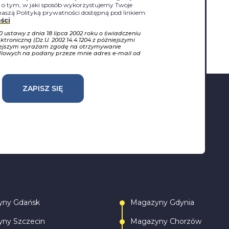
j o tym, w jaki sposób wykorzystujemy Twoje
naszą Polityką prywatności dostępną pod linkiem:
ści
10 ustawy z dnia 18 lipca 2002 roku o świadczeniu
ktroniczną (Dz.U. 2002 14.4.1204 z późniejszymi
iejszym wyrażam zgodę na otrzymywanie
dlowych na podany przeze mnie adres e-mail od
ZAPISZ SIĘ
yny Gdańsk
Magazyny Gdynia
ny Szczecin
Magazyny Chorzów