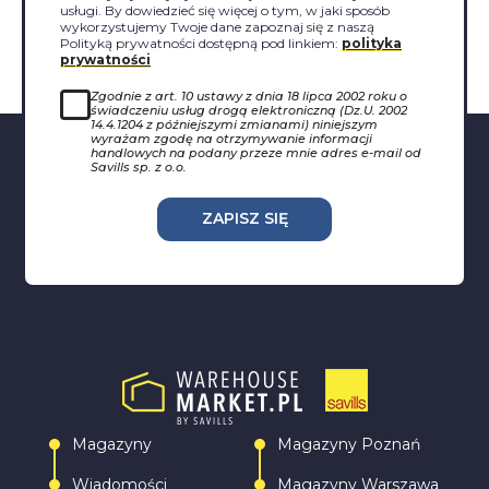
usługi. By dowiedzieć się więcej o tym, w jaki sposób
wykorzystujemy Twoje dane zapoznaj się z naszą
Polityką prywatności dostępną pod linkiem:
polityka
prywatności
Zgodnie z art. 10 ustawy z dnia 18 lipca 2002 roku o
świadczeniu usług drogą elektroniczną (Dz.U. 2002
14.4.1204 z późniejszymi zmianami) niniejszym
wyrażam zgodę na otrzymywanie informacji
handlowych na podany przeze mnie adres e-mail od
Savills sp. z o.o.
ZAPISZ SIĘ
Magazyny
Magazyny Poznań
Wiadomości
Magazyny Warszawa