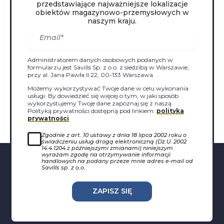
przedstawiające najważniejsze lokalizacje
obiektów magazynowo-przemysłowych w
naszym kraju.
Administratorem danych osobowych podanych w
formularzu jest Savills Sp. z o.o. z siedzibą w Warszawie,
przy al. Jana Pawła II 22, 00-133 Warszawa.
Możemy wykorzystywać Twoje dane w celu wykonania
usługi. By dowiedzieć się więcej o tym, w jaki sposób
wykorzystujemy Twoje dane zapoznaj się z naszą
Polityką prywatności dostępną pod linkiem:
polityka
prywatności
Zgodnie z art. 10 ustawy z dnia 18 lipca 2002 roku o
świadczeniu usług drogą elektroniczną (Dz.U. 2002
14.4.1204 z późniejszymi zmianami) niniejszym
wyrażam zgodę na otrzymywanie informacji
handlowych na podany przeze mnie adres e-mail od
Savills sp. z o.o.
ZAPISZ SIĘ