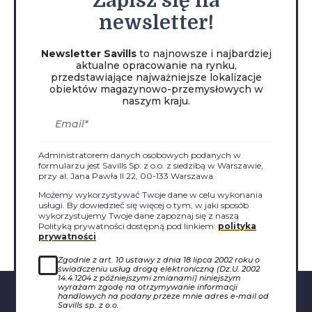
Zapisz
się na
newsletter!
Newsletter Savills
to najnowsze i najbardziej
aktualne opracowanie na rynku,
przedstawiające najważniejsze lokalizacje
obiektów magazynowo-przemysłowych w
naszym kraju.
Administratorem danych osobowych podanych w
formularzu jest Savills Sp. z o.o. z siedzibą w Warszawie,
przy al. Jana Pawła II 22, 00-133 Warszawa.
Możemy wykorzystywać Twoje dane w celu wykonania
usługi. By dowiedzieć się więcej o tym, w jaki sposób
wykorzystujemy Twoje dane zapoznaj się z naszą
Polityką prywatności dostępną pod linkiem:
polityka
prywatności
Zgodnie z art. 10 ustawy z dnia 18 lipca 2002 roku o
świadczeniu usług drogą elektroniczną (Dz.U. 2002
14.4.1204 z późniejszymi zmianami) niniejszym
wyrażam zgodę na otrzymywanie informacji
handlowych na podany przeze mnie adres e-mail od
Savills sp. z o.o.