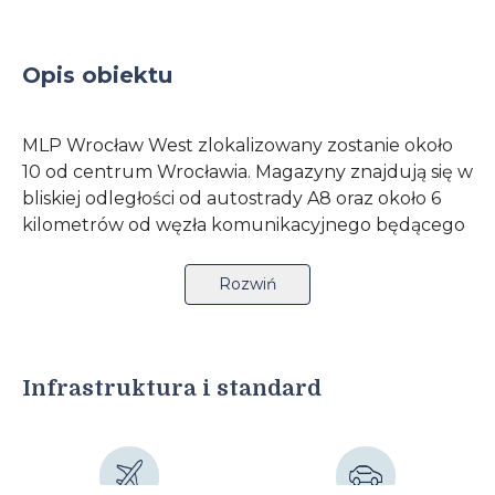
Opis obiektu
MLP Wrocław West zlokalizowany zostanie około
10 od centrum Wrocławia. Magazyny znajdują się w
bliskiej odległości od autostrady A8 oraz około 6
kilometrów od węzła komunikacyjnego będącego
skrzyżowaniem autostrad: A8 i A4. Na atrakcyjność
obiektu wpływa również położenie 10 kilometrów
Rozwiń
od portu lotniczego Wrocław – Starachowice oraz
dostępność komunikacji miejskiej. Centrum
logistyczne składać się będzie z dwóch hal o
łącznej powierzchni ok. 70 000 metrów
Infrastruktura i standard
kwadratowych. W obrębie inwestycji znajduje się
parking dla samochodów osobowych i
ciężarowych. W standardzie dewelopera
uwzględnione jest ogrzewanie gazowe,