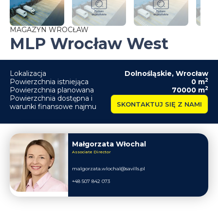
MAGAZYN WROCŁAW
MLP Wrocław West
Lokalizacja
Dolnośląskie
,
Wrocław
2
Powierzchnia istniejąca
0
m
2
Powierzchnia planowana
70000
m
Powierzchnia dostępna i
SKONTAKTUJ SIĘ Z NAMI
warunki finansowe najmu
Małgorzata Włochal
Associate Director
malgorzata.wlochal@savills.pl
+48 507 842 073