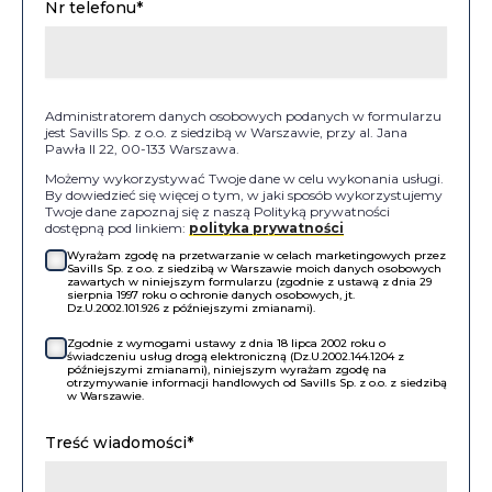
Nr telefonu*
Administratorem danych osobowych podanych w formularzu
jest Savills Sp. z o.o. z siedzibą w Warszawie, przy al. Jana
Pawła II 22, 00-133 Warszawa.
Możemy wykorzystywać Twoje dane w celu wykonania usługi.
By dowiedzieć się więcej o tym, w jaki sposób wykorzystujemy
Twoje dane zapoznaj się z naszą Polityką prywatności
dostępną pod linkiem:
polityka prywatności
Wyrażam zgodę na przetwarzanie w celach marketingowych przez
Savills Sp. z o.o. z siedzibą w Warszawie moich danych osobowych
zawartych w niniejszym formularzu (zgodnie z ustawą z dnia 29
sierpnia 1997 roku o ochronie danych osobowych, jt.
Dz.U.2002.101.926 z późniejszymi zmianami).
Zgodnie z wymogami ustawy z dnia 18 lipca 2002 roku o
świadczeniu usług drogą elektroniczną (Dz.U.2002.144.1204 z
późniejszymi zmianami), niniejszym wyrażam zgodę na
otrzymywanie informacji handlowych od Savills Sp. z o.o. z siedzibą
w Warszawie.
Treść wiadomości*