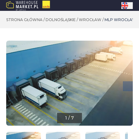
STRONA GŁÓWNA
/
DOLNOŚLĄSKIE
/
WROCŁAW
/
MLP WROCŁAW 
1
/
7