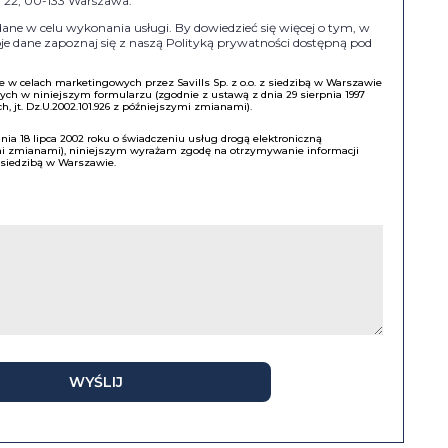
II 22, 00-133 Warszawa.
e w celu wykonania usługi. By dowiedzieć się więcej o tym, w
e dane zapoznaj się z naszą Polityką prywatności dostępną pod
w celach marketingowych przez Savills Sp. z o.o. z siedzibą w Warszawie
h w niniejszym formularzu (zgodnie z ustawą z dnia 29 sierpnia 1997
, jt. Dz.U.2002.101.926 z późniejszymi zmianami).
a 18 lipca 2002 roku o świadczeniu usług drogą elektroniczną
ymi zmianami), niniejszym wyrażam zgodę na otrzymywanie informacji
z siedzibą w Warszawie.
WYŚLIJ