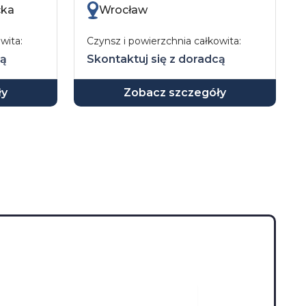
cka
Wrocław
wita:
Czynsz i powierzchnia całkowita:
cą
Skontaktuj się z doradcą
ły
Zobacz szczegóły