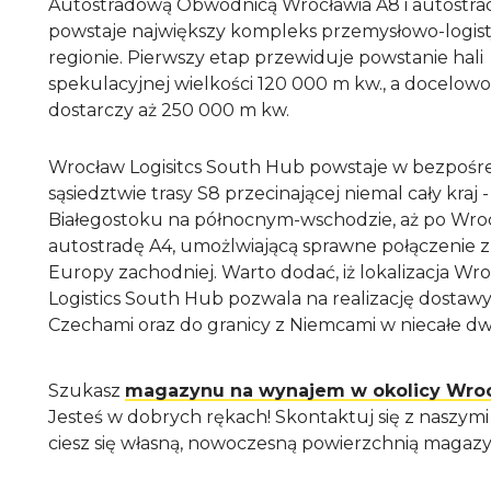
Autostradową Obwodnicą Wrocławia A8 i autostra
powstaje największy kompleks przemysłowo-logis
regionie. Pierwszy etap przewiduje powstanie hali
spekulacyjnej wielkości 120 000 m kw., a docelow
dostarczy aż 250 000 m kw.
Wrocław Logisitcs South Hub powstaje w bezpoś
sąsiedztwie trasy S8 przecinającej niemal cały kraj 
Białegostoku na północnym-wschodzie, aż po Wroc
autostradę A4, umożlwiającą sprawne połączenie z
Europy zachodniej. Warto dodać, iż lokalizacja Wr
Logistics South Hub pozwala na realizację dostawy
Czechami oraz do granicy z Niemcami w niecałe dw
Szukasz
magazynu na wynajem w okolicy Wro
Jesteś w dobrych rękach! Skontaktuj się z naszymi
ciesz się własną, nowoczesną powierzchnią magaz