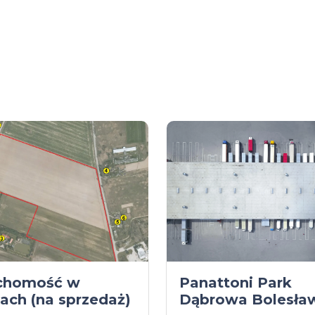
chomość w
Panattoni Park
cach (na sprzedaż)
Dąbrowa Bolesła