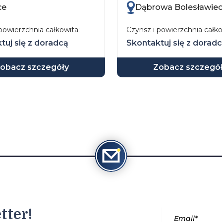
ce
Dąbrowa Bolesławie
powierzchnia całkowita:
Czynsz i powierzchnia całko
tuj się z doradcą
Skontaktuj się z dorad
obacz szczegóły
Zobacz szczegó
tter!