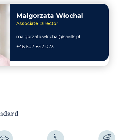
Małgorzata Włochal
Associate Director
malgorzata.wlochal@savills.pl
+48 507 842 073
andard