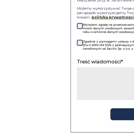
Warszawie, przy al. Jana Pawła 
Możemy wykorzystywać Twoje dan
jaki sposób wykorzystujemy Twoj
linkiem:
polityka prywatności
Wyrażam zgodę na przetwarzanie 
moich danych osobowych zawartyc
roku o ochronie danych osobowych
Zgodnie z wymogami ustawy z dni
(Dz.U.2002.144.1204 z późniejsz
handlowych od Savills Sp. z o.o. 
Treść wiadomości*