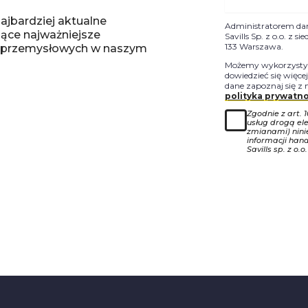
ajbardziej aktualne
Administratorem da
jące najważniejsze
Savills Sp. z o.o. z 
133 Warszawa.
-przemysłowych w naszym
Możemy wykorzystyw
dowiedzieć się więce
dane zapoznaj się z 
polityka prywatno
Zgodnie z art. 
usług drogą ele
zmianami) nin
informacji han
Savills sp. z o.o.