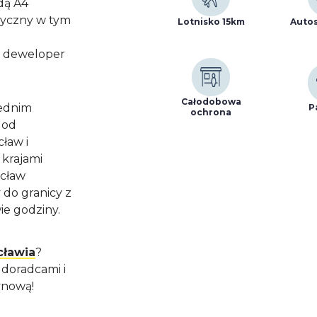
dą A4
tyczny w tym
Lotnisko 15km
Autos
o deweloper
Całodobowa
rednim
P
ochrona
- od
ław i
 krajami
ocław
 do granicy z
ie godziny.
cławia
?
 doradcami i
ynową!