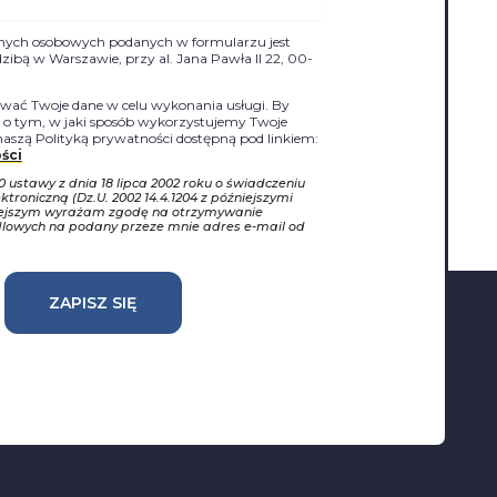
nych osobowych podanych w formularzu jest
siedzibą w Warszawie, przy al. Jana Pawła II 22, 00-
ać Twoje dane w celu wykonania usługi. By
j o tym, w jaki sposób wykorzystujemy Twoje
naszą Polityką prywatności dostępną pod linkiem:
ści
10 ustawy z dnia 18 lipca 2002 roku o świadczeniu
ktroniczną (Dz.U. 2002 14.4.1204 z późniejszymi
iejszym wyrażam zgodę na otrzymywanie
dlowych na podany przeze mnie adres e-mail od
ZAPISZ SIĘ