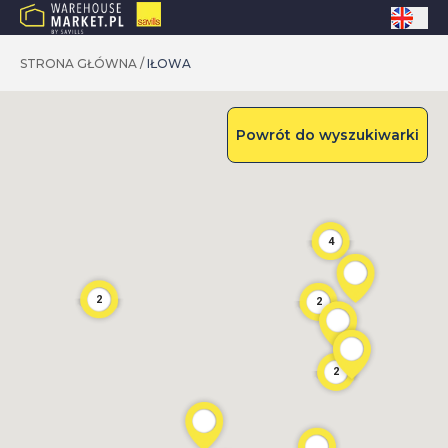
STRONA GŁÓWNA
/
IŁOWA
Powrót do wyszukiwarki
4
2
2
2