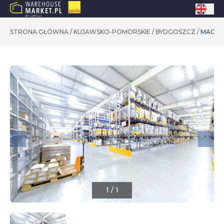
STRONA GŁÓWNA
/
KUJAWSKO-POMORSKIE
/
BYDGOSZCZ
/
MAGAZ
1
/
1