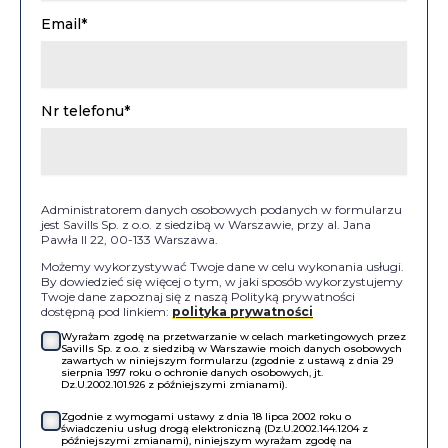
Email*
Nr telefonu*
Administratorem danych osobowych podanych w formularzu
jest Savills Sp. z o.o. z siedzibą w Warszawie, przy al. Jana
Pawła II 22, 00-133 Warszawa.
Możemy wykorzystywać Twoje dane w celu wykonania usługi.
By dowiedzieć się więcej o tym, w jaki sposób wykorzystujemy
Twoje dane zapoznaj się z naszą Polityką prywatności
dostępną pod linkiem:
polityka prywatności
Wyrażam zgodę na przetwarzanie w celach marketingowych przez
Savills Sp. z o.o. z siedzibą w Warszawie moich danych osobowych
zawartych w niniejszym formularzu (zgodnie z ustawą z dnia 29
sierpnia 1997 roku o ochronie danych osobowych, jt.
Dz.U.2002.101.926 z późniejszymi zmianami).
Zgodnie z wymogami ustawy z dnia 18 lipca 2002 roku o
świadczeniu usług drogą elektroniczną (Dz.U.2002.144.1204 z
późniejszymi zmianami), niniejszym wyrażam zgodę na