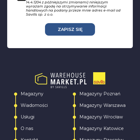
14.4.1204 z późniejszymi zmianami) niniejszym
wyrażam zgodę na otrzymywanie informacji
handlowych na podany przeze mnie adres e-mail od
Savills sp. z o.o.
ZAPISZ SIĘ
Magazyny
Magazyny Poznań
Wiadomości
Magazyny Warszawa
Usługi
Magazyny Wrocław
O nas
Magazyny Katowice