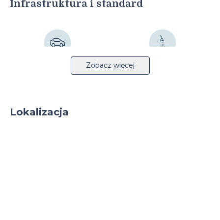
Infrastruktura i standard
Autostrada 3km
Tryskacze
Zobacz więcej
Lokalizacja
Monitoring
Całodobowa ochrona
Parking
Parking TIR