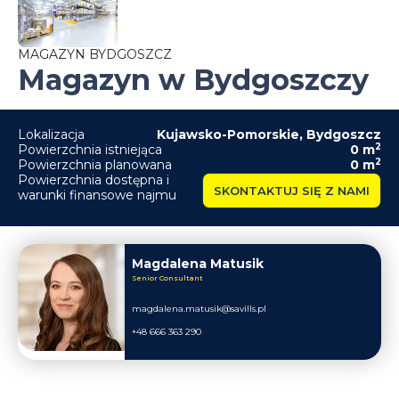
MAGAZYN BYDGOSZCZ
Magazyn w Bydgoszczy
Lokalizacja
Kujawsko-Pomorskie
,
Bydgoszcz
2
Powierzchnia istniejąca
0
m
2
Powierzchnia planowana
0
m
Powierzchnia dostępna i
SKONTAKTUJ SIĘ Z NAMI
warunki finansowe najmu
Magdalena Matusik
Senior Consultant
magdalena.matusik@savills.pl
+48 666 363 290