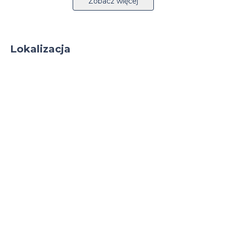
Zobacz więcej
Lokalizacja
Stacja kolejowa 2km
Transport publiczny 1km
Tryskacze
Parking