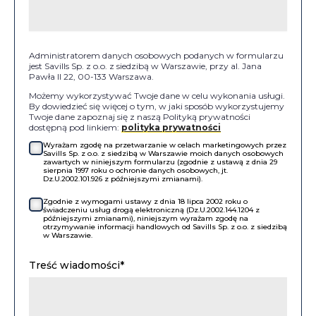
Administratorem danych osobowych podanych w formularzu
jest Savills Sp. z o.o. z siedzibą w Warszawie, przy al. Jana
Pawła II 22, 00-133 Warszawa.
Możemy wykorzystywać Twoje dane w celu wykonania usługi.
By dowiedzieć się więcej o tym, w jaki sposób wykorzystujemy
Twoje dane zapoznaj się z naszą Polityką prywatności
dostępną pod linkiem:
polityka prywatności
Wyrażam zgodę na przetwarzanie w celach marketingowych przez
Savills Sp. z o.o. z siedzibą w Warszawie moich danych osobowych
zawartych w niniejszym formularzu (zgodnie z ustawą z dnia 29
sierpnia 1997 roku o ochronie danych osobowych, jt.
Dz.U.2002.101.926 z późniejszymi zmianami).
Zgodnie z wymogami ustawy z dnia 18 lipca 2002 roku o
świadczeniu usług drogą elektroniczną (Dz.U.2002.144.1204 z
późniejszymi zmianami), niniejszym wyrażam zgodę na
otrzymywanie informacji handlowych od Savills Sp. z o.o. z siedzibą
w Warszawie.
Treść wiadomości*