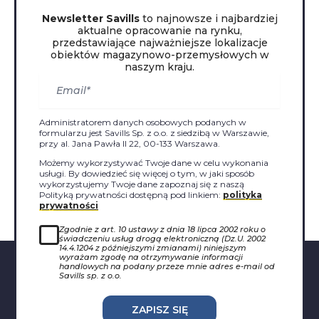
Newsletter Savills
to najnowsze i najbardziej
aktualne opracowanie na rynku,
przedstawiające najważniejsze lokalizacje
obiektów magazynowo-przemysłowych w
naszym kraju.
Administratorem danych osobowych podanych w
formularzu jest Savills Sp. z o.o. z siedzibą w Warszawie,
przy al. Jana Pawła II 22, 00-133 Warszawa.
Możemy wykorzystywać Twoje dane w celu wykonania
usługi. By dowiedzieć się więcej o tym, w jaki sposób
wykorzystujemy Twoje dane zapoznaj się z naszą
Polityką prywatności dostępną pod linkiem:
polityka
prywatności
Zgodnie z art. 10 ustawy z dnia 18 lipca 2002 roku o
świadczeniu usług drogą elektroniczną (Dz.U. 2002
14.4.1204 z późniejszymi zmianami) niniejszym
wyrażam zgodę na otrzymywanie informacji
handlowych na podany przeze mnie adres e-mail od
Savills sp. z o.o.
ZAPISZ SIĘ