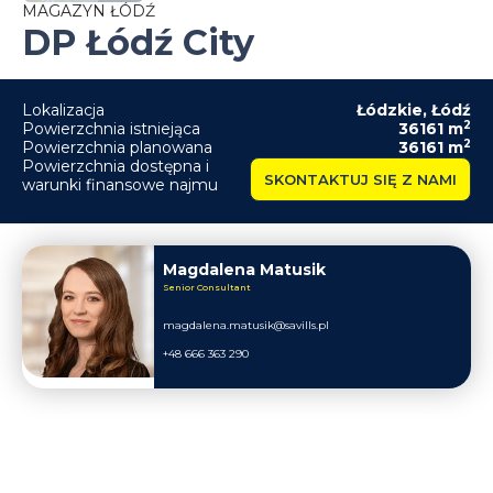
MAGAZYN ŁÓDŹ
DP Łódź City
Lokalizacja
Łódzkie
,
Łódź
2
Powierzchnia istniejąca
36161
m
2
Powierzchnia planowana
36161
m
Powierzchnia dostępna i
SKONTAKTUJ SIĘ Z NAMI
warunki finansowe najmu
Magdalena Matusik
Senior Consultant
magdalena.matusik@savills.pl
+48 666 363 290