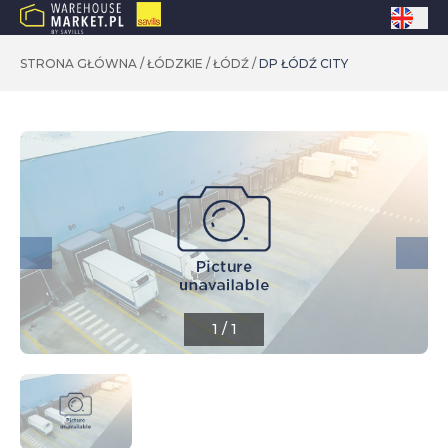
STRONA GŁÓWNA
/
ŁÓDZKIE
/
ŁÓDŹ
/
DP ŁÓDŹ CITY
1
/
1