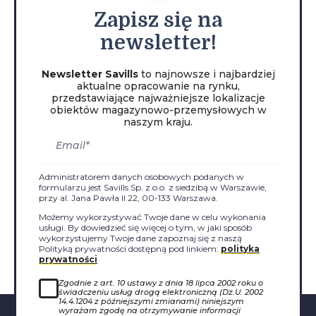
Zapisz
się na
newsletter!
Newsletter Savills
to najnowsze i najbardziej
aktualne opracowanie na rynku,
przedstawiające najważniejsze lokalizacje
obiektów magazynowo-przemysłowych w
naszym kraju.
Administratorem danych osobowych podanych w
formularzu jest Savills Sp. z o.o. z siedzibą w Warszawie,
przy al. Jana Pawła II 22, 00-133 Warszawa.
Możemy wykorzystywać Twoje dane w celu wykonania
usługi. By dowiedzieć się więcej o tym, w jaki sposób
wykorzystujemy Twoje dane zapoznaj się z naszą
Polityką prywatności dostępną pod linkiem:
polityka
prywatności
Zgodnie z art. 10 ustawy z dnia 18 lipca 2002 roku o
świadczeniu usług drogą elektroniczną (Dz.U. 2002
14.4.1204 z późniejszymi zmianami) niniejszym
wyrażam zgodę na otrzymywanie informacji