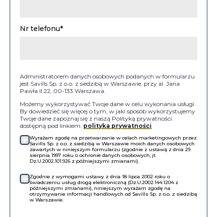
Nr telefonu*
Administratorem danych osobowych podanych w formularzu
jest Savills Sp. z o.o. z siedzibą w Warszawie, przy al. Jana
Pawła II 22, 00-133 Warszawa.
Możemy wykorzystywać Twoje dane w celu wykonania usługi.
By dowiedzieć się więcej o tym, w jaki sposób wykorzystujemy
Twoje dane zapoznaj się z naszą Polityką prywatności
dostępną pod linkiem:
polityka prywatności
Wyrażam zgodę na przetwarzanie w celach marketingowych przez
Savills Sp. z o.o. z siedzibą w Warszawie moich danych osobowych
zawartych w niniejszym formularzu (zgodnie z ustawą z dnia 29
sierpnia 1997 roku o ochronie danych osobowych, jt.
Dz.U.2002.101.926 z późniejszymi zmianami).
Zgodnie z wymogami ustawy z dnia 18 lipca 2002 roku o
świadczeniu usług drogą elektroniczną (Dz.U.2002.144.1204 z
późniejszymi zmianami), niniejszym wyrażam zgodę na
otrzymywanie informacji handlowych od Savills Sp. z o.o. z siedzibą
w Warszawie.