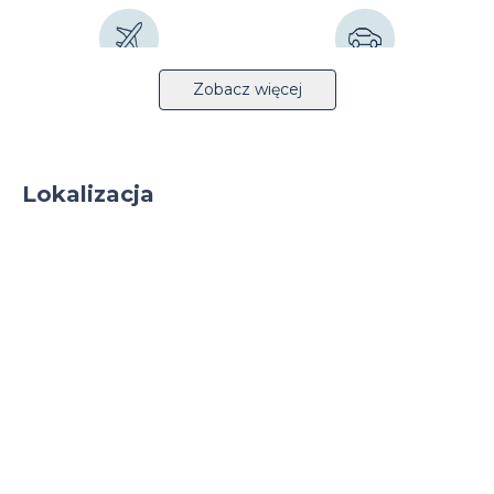
Lotnisko 26km
Autostrada 1km
Zobacz więcej
Lokalizacja
Stacja kolejowa 27km
Tryskacze
Lekka produkcja
Monitoring
Całodobowa ochrona
Parking