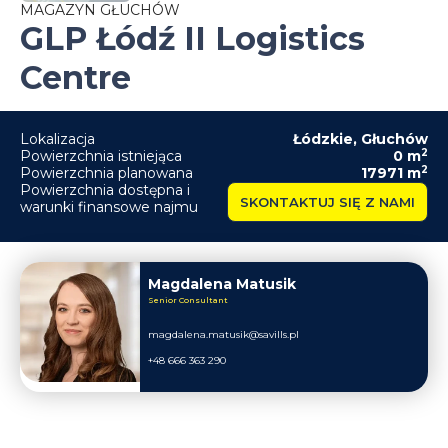
MAGAZYN GŁUCHÓW
GLP Łódź II Logistics
Centre
Lokalizacja
Łódzkie
,
Głuchów
2
Powierzchnia istniejąca
0
m
2
Powierzchnia planowana
17971
m
Powierzchnia dostępna i
SKONTAKTUJ SIĘ Z NAMI
warunki finansowe najmu
Magdalena Matusik
Senior Consultant
magdalena.matusik@savills.pl
+48 666 363 290