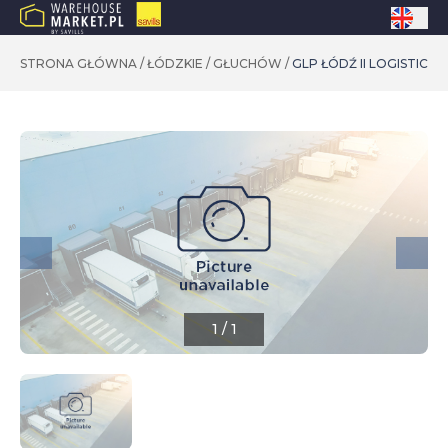
STRONA GŁÓWNA
/
ŁÓDZKIE
/
GŁUCHÓW
/
GLP ŁÓDŹ II LOGISTICS 
1
/
1