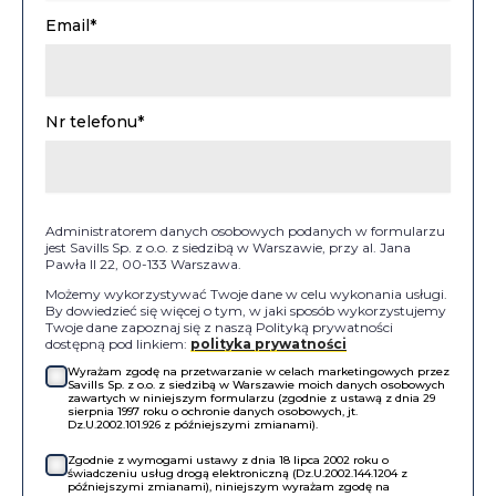
Email*
Nr telefonu*
Administratorem danych osobowych podanych w formularzu
jest Savills Sp. z o.o. z siedzibą w Warszawie, przy al. Jana
Pawła II 22, 00-133 Warszawa.
Możemy wykorzystywać Twoje dane w celu wykonania usługi.
By dowiedzieć się więcej o tym, w jaki sposób wykorzystujemy
Twoje dane zapoznaj się z naszą Polityką prywatności
dostępną pod linkiem:
polityka prywatności
Wyrażam zgodę na przetwarzanie w celach marketingowych przez
Savills Sp. z o.o. z siedzibą w Warszawie moich danych osobowych
zawartych w niniejszym formularzu (zgodnie z ustawą z dnia 29
sierpnia 1997 roku o ochronie danych osobowych, jt.
Dz.U.2002.101.926 z późniejszymi zmianami).
Zgodnie z wymogami ustawy z dnia 18 lipca 2002 roku o
świadczeniu usług drogą elektroniczną (Dz.U.2002.144.1204 z
późniejszymi zmianami), niniejszym wyrażam zgodę na