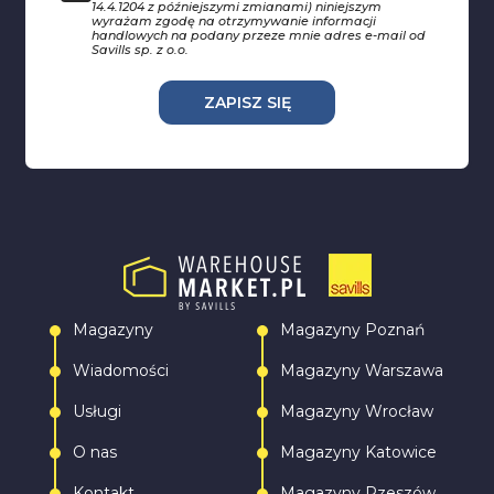
14.4.1204 z późniejszymi zmianami) niniejszym
wyrażam zgodę na otrzymywanie informacji
handlowych na podany przeze mnie adres e-mail od
Savills sp. z o.o.
ZAPISZ SIĘ
Magazyny
Magazyny Poznań
Wiadomości
Magazyny Warszawa
Usługi
Magazyny Wrocław
O nas
Magazyny Katowice
Kontakt
Magazyny Rzeszów