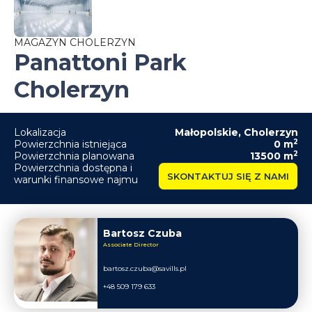
MAGAZYN CHOLERZYN
Panattoni Park
Cholerzyn
Lokalizacja
Małopolskie
,
Cholerzyn
2
Powierzchnia istniejąca
0
m
2
Powierzchnia planowana
13500
m
Powierzchnia dostępna i
SKONTAKTUJ SIĘ Z NAMI
warunki finansowe najmu
Bartosz Czuba
Associate Director
bartosz.czuba@savills.pl
+48 509 179 633