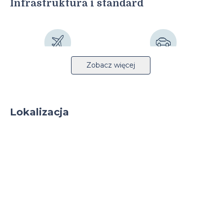
Infrastruktura i standard
Lotnisko 2km
Autostrada 8km
Zobacz więcej
Lokalizacja
Transport publiczny 1km
Tryskacze
Lekka produkcja