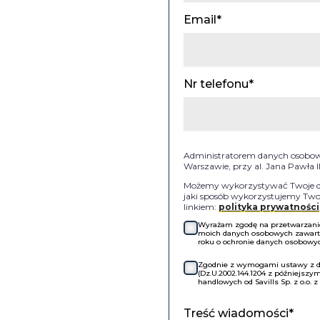
Email*
Nr telefonu*
Administratorem danych osobowyc
Warszawie, przy al. Jana Pawła 
Możemy wykorzystywać Twoje dan
jaki sposób wykorzystujemy Twoj
linkiem:
polityka prywatności
Wyrażam zgodę na przetwarzanie 
moich danych osobowych zawartyc
roku o ochronie danych osobowych
Zgodnie z wymogami ustawy z dni
(Dz.U.2002.144.1204 z późniejsz
handlowych od Savills Sp. z o.o. 
Treść wiadomości*