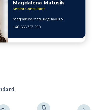
Magdalena Matusik
Senior Consultant
magdalena.matusik@savills.pl
+48 666 363 290
andard