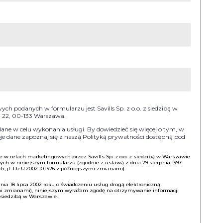
h podanych w formularzu jest Savills Sp. z o.o. z siedzibą w
II 22, 00-133 Warszawa.
e w celu wykonania usługi. By dowiedzieć się więcej o tym, w
e dane zapoznaj się z naszą Polityką prywatności dostępną pod
w celach marketingowych przez Savills Sp. z o.o. z siedzibą w Warszawie
h w niniejszym formularzu (zgodnie z ustawą z dnia 29 sierpnia 1997
, jt. Dz.U.2002.101.926 z późniejszymi zmianami).
a 18 lipca 2002 roku o świadczeniu usług drogą elektroniczną
ymi zmianami), niniejszym wyrażam zgodę na otrzymywanie informacji
z siedzibą w Warszawie.