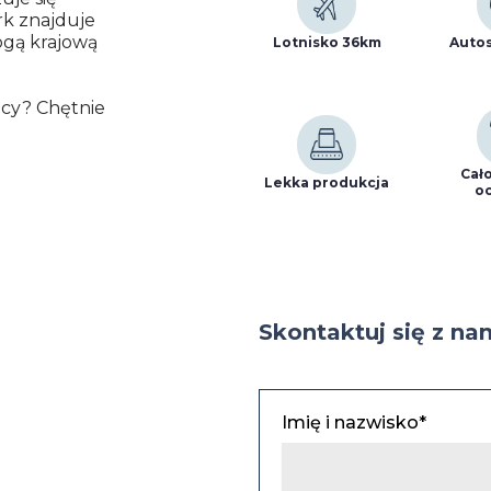
rk znajduje
rogą krajową
Lotnisko 36km
Autos
icy? Chętnie
Cał
Lekka produkcja
o
Skontaktuj się z na
Imię i nazwisko*