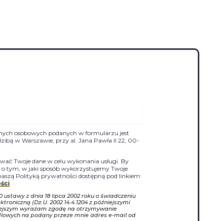
nych osobowych podanych w formularzu jest
siedzibą w Warszawie, przy al. Jana Pawła II 22, 00-
ać Twoje dane w celu wykonania usługi. By
j o tym, w jaki sposób wykorzystujemy Twoje
naszą Polityką prywatności dostępną pod linkiem:
ści
10 ustawy z dnia 18 lipca 2002 roku o świadczeniu
ktroniczną (Dz.U. 2002 14.4.1204 z późniejszymi
iejszym wyrażam zgodę na otrzymywanie
dlowych na podany przeze mnie adres e-mail od