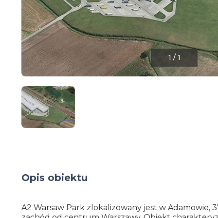
1
/
1
Opis obiektu
A2 Warsaw Park zlokalizowany jest w Adamowie, 
zachód od centrum Warszawy. Obiekt charakteryz