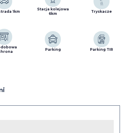
Stacja kolejowa
trada 1km
Tryskacze
6km
odobowa
Parking
Parking TIR
chrona
mi