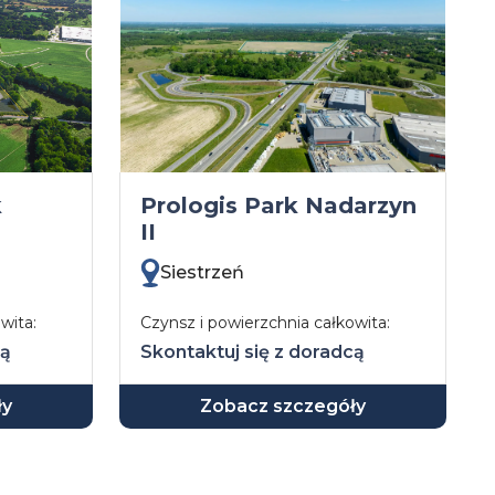
k
Prologis Park Nadarzyn
II
Siestrzeń
wita:
Czynsz i powierzchnia całkowita:
cą
Skontaktuj się z doradcą
ły
Zobacz szczegóły