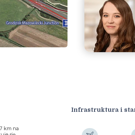
Infrastruktura i st
37 km na
uje się