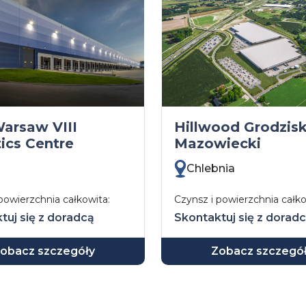
arsaw VIII
Hillwood Grodzis
ics Centre
Mazowiecki
Chlebnia
powierzchnia całkowita:
Czynsz i powierzchnia całko
tuj się z doradcą
Skontaktuj się z dorad
obacz szczegóły
Zobacz szczegó