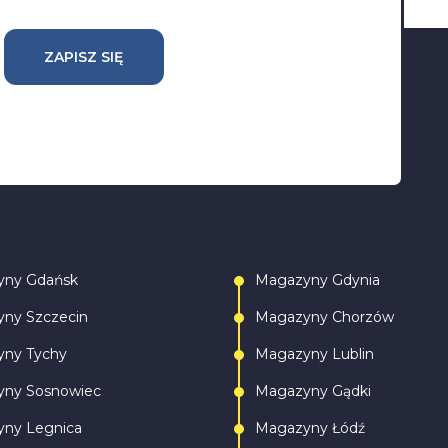
ZAPISZ SIĘ
yny Gdańsk
Magazyny Gdynia
ny Szczecin
Magazyny Chorzów
ny Tychy
Magazyny Lublin
ny Sosnowiec
Magazyny Gądki
ny Legnica
Magazyny Łódź