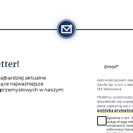
tter!
ajbardziej aktualne
Administratorem da
jące najważniejsze
Savills Sp. z o.o. z 
133 Warszawa.
-przemysłowych w naszym
Możemy wykorzystyw
dowiedzieć się więce
dane zapoznaj się z 
polityka prywatno
Zgodnie z art. 
usług drogą ele
zmianami) nin
informacji han