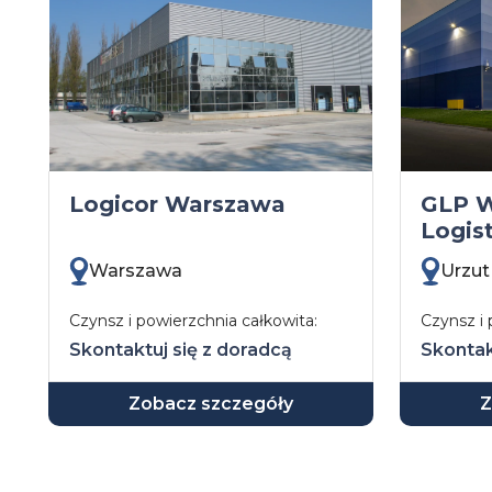
Logicor Warszawa
GLP W
Logist
Warszawa
Urzut
Czynsz i powierzchnia całkowita:
Czynsz i 
Skontaktuj się z doradcą
Skontak
Zobacz szczegóły
Z