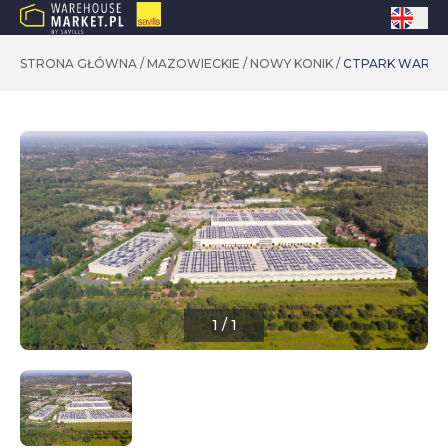
STRONA GŁÓWNA
/
MAZOWIECKIE
/
NOWY KONIK
/
CTPARK WARSA
1
/
1