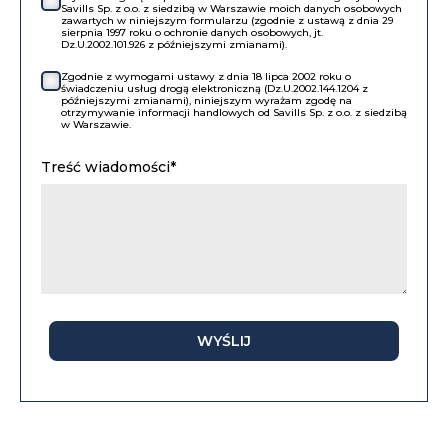
Savills Sp. z o.o. z siedzibą w Warszawie moich danych osobowych
zawartych w niniejszym formularzu (zgodnie z ustawą z dnia 29
sierpnia 1997 roku o ochronie danych osobowych, jt.
Dz.U.2002.101.926 z późniejszymi zmianami).
Zgodnie z wymogami ustawy z dnia 18 lipca 2002 roku o
świadczeniu usług drogą elektroniczną (Dz.U.2002.144.1204 z
późniejszymi zmianami), niniejszym wyrażam zgodę na
otrzymywanie informacji handlowych od Savills Sp. z o.o. z siedzibą
w Warszawie.
Treść wiadomości*
WYŚLIJ