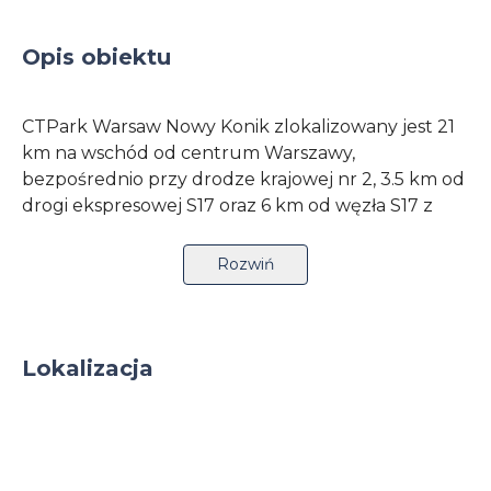
Opis obiektu
CTPark Warsaw Nowy Konik zlokalizowany jest 21
km na wschód od centrum Warszawy,
bezpośrednio przy drodze krajowej nr 2, 3.5 km od
drogi ekspresowej S17 oraz 6 km od węzła S17 z
autostradą A2. Oferuje szeroki zakres możliwości
prowadzenia działalności produkcyjnej i
Rozwiń
magazynowej na powierzchniach typu ctSpace
oraz ctBox i ctFlex- jednostkom dedykowanym dla
mniejszych, rozwijających się firm.
Lokalizacja
Szukasz
magazynu na wynajem w Warszawie
?
Chętnie pomożemy! Zapraszamy do kontaktu
mailowego i telefonicznego z naszymi doradcami!