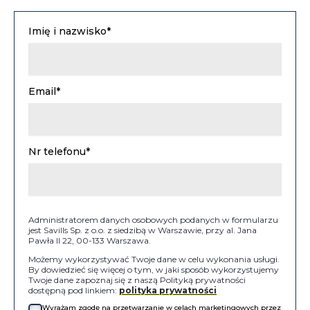
Imię i nazwisko*
Email*
Nr telefonu*
Administratorem danych osobowych podanych w formularzu
jest Savills Sp. z o.o. z siedzibą w Warszawie, przy al. Jana
Pawła II 22, 00-133 Warszawa.
Możemy wykorzystywać Twoje dane w celu wykonania usługi.
By dowiedzieć się więcej o tym, w jaki sposób wykorzystujemy
Twoje dane zapoznaj się z naszą Polityką prywatności
dostępną pod linkiem:
polityka prywatności
Wyrażam zgodę na przetwarzanie w celach marketingowych przez