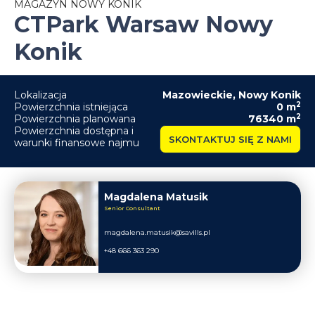
MAGAZYN NOWY KONIK
CTPark Warsaw Nowy
Konik
Lokalizacja
Mazowieckie
,
Nowy Konik
2
Powierzchnia istniejąca
0
m
2
Powierzchnia planowana
76340
m
Powierzchnia dostępna i
SKONTAKTUJ SIĘ Z NAMI
warunki finansowe najmu
Magdalena Matusik
Senior Consultant
magdalena.matusik@savills.pl
+48 666 363 290