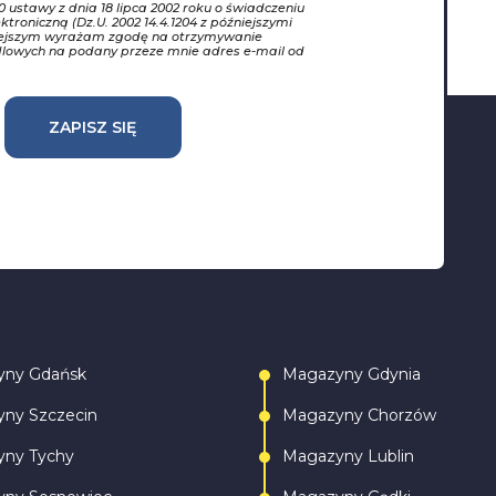
10 ustawy z dnia 18 lipca 2002 roku o świadczeniu
ktroniczną (Dz.U. 2002 14.4.1204 z późniejszymi
iejszym wyrażam zgodę na otrzymywanie
dlowych na podany przeze mnie adres e-mail od
ZAPISZ SIĘ
yny Gdańsk
Magazyny Gdynia
ny Szczecin
Magazyny Chorzów
ny Tychy
Magazyny Lublin