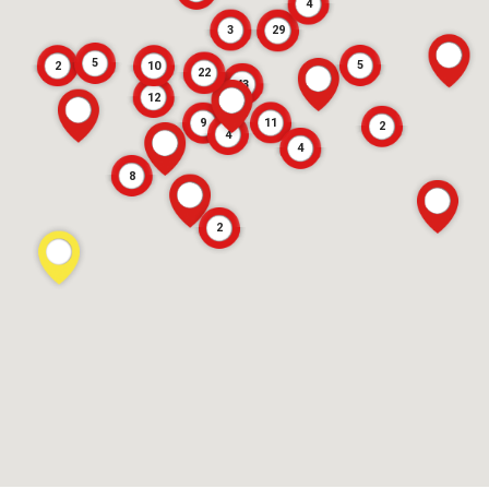
4
3
29
5
5
2
10
22
43
12
11
9
2
4
4
8
2