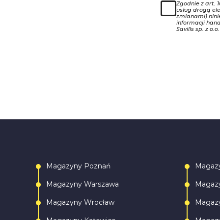
Zgodnie z art. 
usług drogą ele
zmianami) nin
informacji han
Savills sp. z o.o.
Magazyny Poznań
Magaz
Magazyny Warszawa
Magazy
Magazyny Wrocław
Magazy