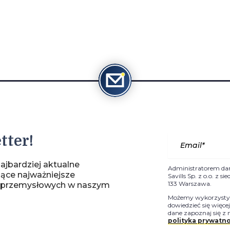
tter!
ajbardziej aktualne
Administratorem da
jące najważniejsze
Savills Sp. z o.o. z 
133 Warszawa.
-przemysłowych w naszym
Możemy wykorzystyw
dowiedzieć się więce
dane zapoznaj się z 
polityka prywatno