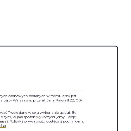
nych osobowych podanych w formularzu jest
siedzibą w Warszawie, przy al. Jana Pawła II 22, 00-
ać Twoje dane w celu wykonania usługi. By
j o tym, w jaki sposób wykorzystujemy Twoje
naszą Polityką prywatności dostępną pod linkiem:
ści