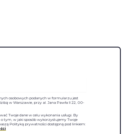
nych osobowych podanych w formularzu jest
siedzibą w Warszawie, przy al. Jana Pawła II 22, 00-
ać Twoje dane w celu wykonania usługi. By
j o tym, w jaki sposób wykorzystujemy Twoje
naszą Polityką prywatności dostępną pod linkiem:
ści