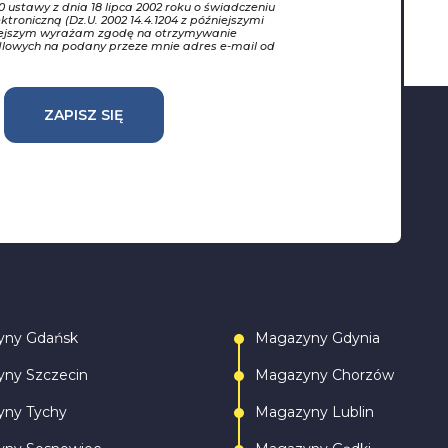
10 ustawy z dnia 18 lipca 2002 roku o świadczeniu
ktroniczną (Dz.U. 2002 14.4.1204 z późniejszymi
iejszym wyrażam zgodę na otrzymywanie
dlowych na podany przeze mnie adres e-mail od
ZAPISZ SIĘ
yny Gdańsk
Magazyny Gdynia
ny Szczecin
Magazyny Chorzów
ny Tychy
Magazyny Lublin