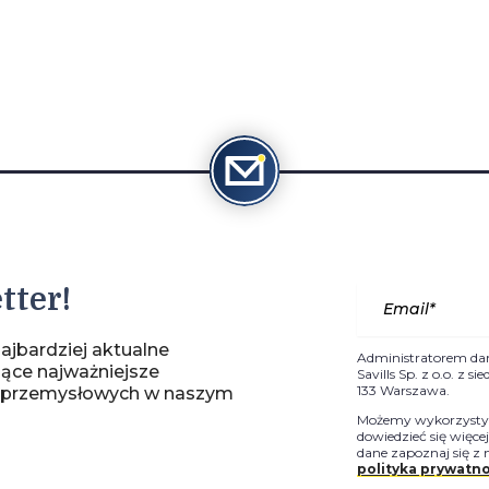
tter!
ajbardziej aktualne
Administratorem da
jące najważniejsze
Savills Sp. z o.o. z 
133 Warszawa.
-przemysłowych w naszym
Możemy wykorzystyw
dowiedzieć się więce
dane zapoznaj się z 
polityka prywatno