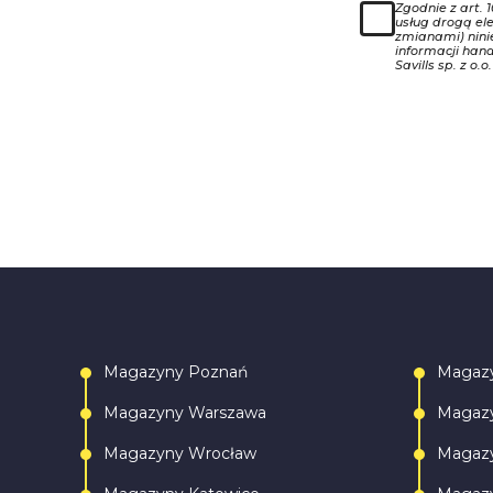
Zgodnie z art. 
usług drogą ele
zmianami) nin
informacji han
Savills sp. z o.o.
Magazyny Poznań
Magaz
Magazyny Warszawa
Magazy
Magazyny Wrocław
Magazy