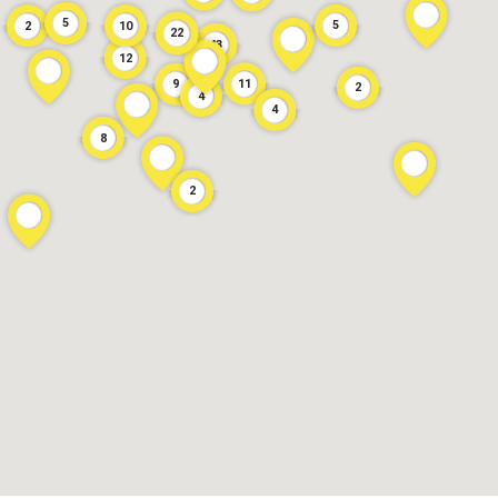
5
5
2
10
22
43
12
11
9
2
4
4
8
2