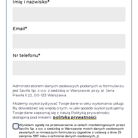
Imię i nazwisko*
Email*
Nr telefonu*
Administratorem danych osobowych podanych w formularzu
jest Savills Sp. z o.o. z siedzibą w Warszawie, przy al. Jana
Pawła II 22, 00-133 Warszawa.
Możemy wykorzystywać Twoje dane w celu wykonania usługi.
By dowiedzieć się więcej o tym, w jaki sposób wykorzystujemy
Twoje dane zapoznaj się z naszą Polityką prywatności
dostępną pod linkiem:
polityka prywatności
Wyrażam zgodę na przetwarzanie w celach marketingowych przez
Savills Sp. z o.o. z siedzibą w Warszawie moich danych osobowych
zawartych w niniejszym formularzu (zgodnie z ustawą z dnia 29
sierpnia 1997 roku o ochronie danych osobowych, jt.