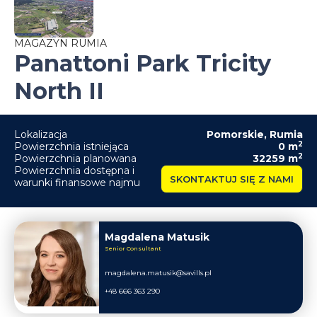
MAGAZYN RUMIA
Panattoni Park Tricity
North II
Lokalizacja
Pomorskie
,
Rumia
2
Powierzchnia istniejąca
0
m
2
Powierzchnia planowana
32259
m
Powierzchnia dostępna i
SKONTAKTUJ SIĘ Z NAMI
warunki finansowe najmu
Magdalena Matusik
Senior Consultant
magdalena.matusik@savills.pl
+48 666 363 290