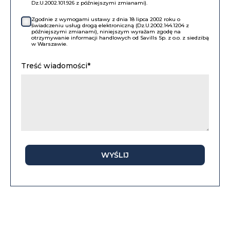
Dz.U.2002.101.926 z późniejszymi zmianami).
Zgodnie z wymogami ustawy z dnia 18 lipca 2002 roku o
świadczeniu usług drogą elektroniczną (Dz.U.2002.144.1204 z
późniejszymi zmianami), niniejszym wyrażam zgodę na
otrzymywanie informacji handlowych od Savills Sp. z o.o. z siedzibą
w Warszawie.
Treść wiadomości*
WYŚLIJ