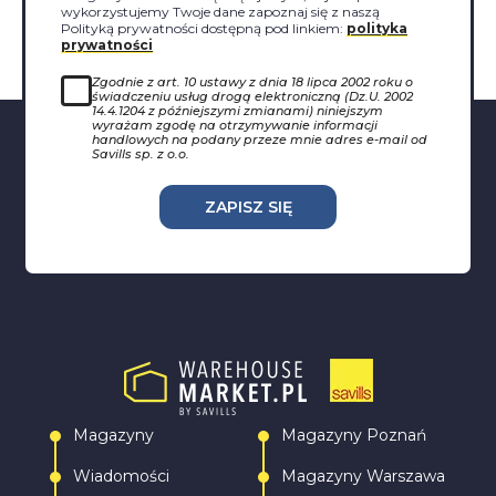
wykorzystujemy Twoje dane zapoznaj się z naszą
Polityką prywatności dostępną pod linkiem:
polityka
prywatności
Zgodnie z art. 10 ustawy z dnia 18 lipca 2002 roku o
świadczeniu usług drogą elektroniczną (Dz.U. 2002
14.4.1204 z późniejszymi zmianami) niniejszym
wyrażam zgodę na otrzymywanie informacji
handlowych na podany przeze mnie adres e-mail od
Savills sp. z o.o.
ZAPISZ SIĘ
Magazyny
Magazyny Poznań
Wiadomości
Magazyny Warszawa