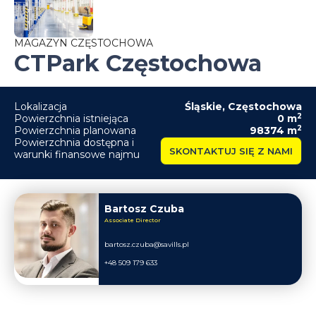
MAGAZYN CZĘSTOCHOWA
CTPark Częstochowa
Lokalizacja
Śląskie
,
Częstochowa
2
Powierzchnia istniejąca
0
m
2
Powierzchnia planowana
98374
m
Powierzchnia dostępna i
SKONTAKTUJ SIĘ Z NAMI
warunki finansowe najmu
Bartosz Czuba
Associate Director
bartosz.czuba@savills.pl
+48 509 179 633