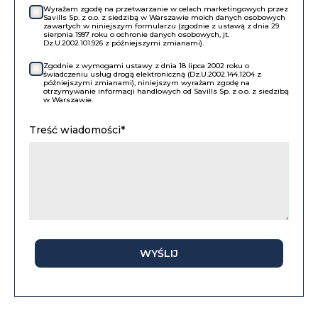
Wyrażam zgodę na przetwarzanie w celach marketingowych przez
Savills Sp. z o.o. z siedzibą w Warszawie moich danych osobowych
zawartych w niniejszym formularzu (zgodnie z ustawą z dnia 29
sierpnia 1997 roku o ochronie danych osobowych, jt.
Dz.U.2002.101.926 z późniejszymi zmianami).
Zgodnie z wymogami ustawy z dnia 18 lipca 2002 roku o
świadczeniu usług drogą elektroniczną (Dz.U.2002.144.1204 z
późniejszymi zmianami), niniejszym wyrażam zgodę na
otrzymywanie informacji handlowych od Savills Sp. z o.o. z siedzibą
w Warszawie.
Treść wiadomości*
WYŚLIJ