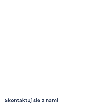
mailowego i telefonicznego z naszymi doradcami!
Skontaktuj się z nami