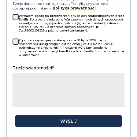
Twoje dane zapoznaj się z naszą Polityką prywatności
dostępną pod linkiem:
polityka prywatności
Wyrażam zgodę na przetwarzanie w celach marketingowych przez
Savills Sp. z o.o. z siedzibą w Warszawie moich danych osobowych
zawartych w niniejszym formularzu (zgodnie z ustawą z dnia 29
sierpnia 1997 roku o ochronie danych osobowych, jt.
Dz.U.2002.101.926 z późniejszymi zmianami).
Zgodnie z wymogami ustawy z dnia 18 lipca 2002 roku o
świadczeniu usług drogą elektroniczną (Dz.U.2002.144.1204 z
późniejszymi zmianami), niniejszym wyrażam zgodę na
otrzymywanie informacji handlowych od Savills Sp. z o.o. z siedzibą
w Warszawie.
Treść wiadomości*
WYŚLIJ