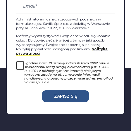
Administratorem danych osobowych podanych w
formularzu jest Savills Sp. z o.o. z siedzibą w Warszawie,
przy al. Jana Pawła II 22, 00-133 Warszawa.
Możemy wykorzystywać Twoje dane w celu wykonania
usługi. By dowiedzieć się więcej o tym, w jaki sposób
wykorzystujemy Twoje dane zapoznaj się z naszą
Polityką prywatności dostępną pod linkiem:
polityka
prywatności
Zgodnie z art. 10 ustawy z dnia 18 lipca 2002 roku o
świadczeniu usług drogą elektroniczną (Dz.U. 2002
14.4.1204 z późniejszymi zmianami) niniejszym
wyrażam zgodę na otrzymywanie informacji
handlowych na podany przeze mnie adres e-mail od
Savills sp. z o.o.
ZAPISZ SIĘ