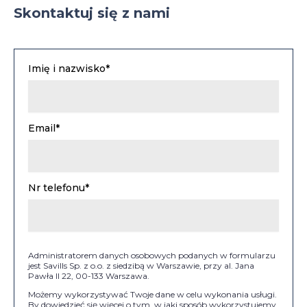
Skontaktuj się z nami
Imię i nazwisko*
Email*
Nr telefonu*
Administratorem danych osobowych podanych w formularzu
jest Savills Sp. z o.o. z siedzibą w Warszawie, przy al. Jana
Pawła II 22, 00-133 Warszawa.
Możemy wykorzystywać Twoje dane w celu wykonania usługi.
By dowiedzieć się więcej o tym, w jaki sposób wykorzystujemy