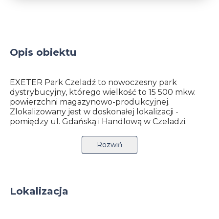
Opis obiektu
EXETER Park Czeladź to nowoczesny park
dystrybucyjny, którego wielkość to 15 500 mkw.
powierzchni magazynowo-produkcyjnej.
Zlokalizowany jest w doskonałej lokalizacji -
pomiędzy ul. Gdańską i Handlową w Czeladzi.
Obiekt ma świetny dostęp do pobliskiego węzła
dróg krajowych nr 94 (Wrocław-Kraków) i nr 86
Rozwiń
(Katowice-Łódź). Autostrada A4 położona jest w
odległości ok. 12 km , a autostrada A1 w odległości
15 km.
Wielką zaletą jest możliwość dojazdu do parku
Lokalizacja
komunikacją publiczną.