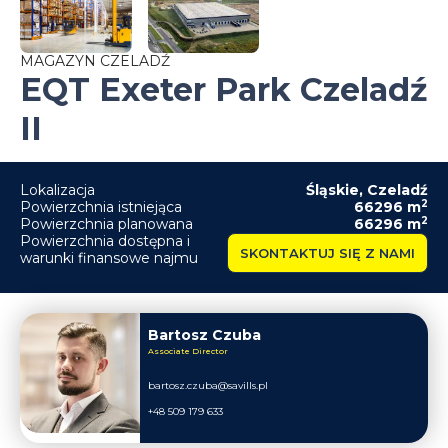
MAGAZYN CZELADŹ
EQT Exeter Park Czeladź
II
Lokalizacja
Śląskie
,
Czeladź
2
Powierzchnia istniejąca
66296
m
2
Powierzchnia planowana
66296
m
Powierzchnia dostępna i
SKONTAKTUJ SIĘ Z NAMI
warunki finansowe najmu
Bartosz Czuba
Associate Director
bartosz.czuba@savills.pl
+48 509 179 633