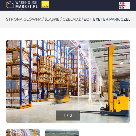
STRONA GŁÓWNA
/
ŚLĄSKIE
/
CZELADŹ
/
EQT EXETER PARK CZELADŹ
1
/
2