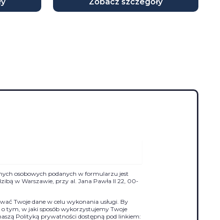
ły
Zobacz szczegóły
nych osobowych podanych w formularzu jest
siedzibą w Warszawie, przy al. Jana Pawła II 22, 00-
ać Twoje dane w celu wykonania usługi. By
j o tym, w jaki sposób wykorzystujemy Twoje
naszą Polityką prywatności dostępną pod linkiem: