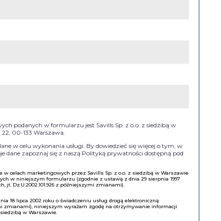
h podanych w formularzu jest Savills Sp. z o.o. z siedzibą w
II 22, 00-133 Warszawa.
e w celu wykonania usługi. By dowiedzieć się więcej o tym, w
e dane zapoznaj się z naszą Polityką prywatności dostępną pod
w celach marketingowych przez Savills Sp. z o.o. z siedzibą w Warszawie
h w niniejszym formularzu (zgodnie z ustawą z dnia 29 sierpnia 1997
, jt. Dz.U.2002.101.926 z późniejszymi zmianami).
a 18 lipca 2002 roku o świadczeniu usług drogą elektroniczną
ymi zmianami), niniejszym wyrażam zgodę na otrzymywanie informacji
z siedzibą w Warszawie.