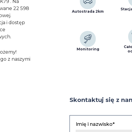
DK79 . Na
owane 22 598
Stacj
Autostrada 2km
owej.
ja i dostęp
ice
wych.
Cał
Monitoring
o
możemy!
go z naszymi
Skontaktuj się z na
Imię i nazwisko*