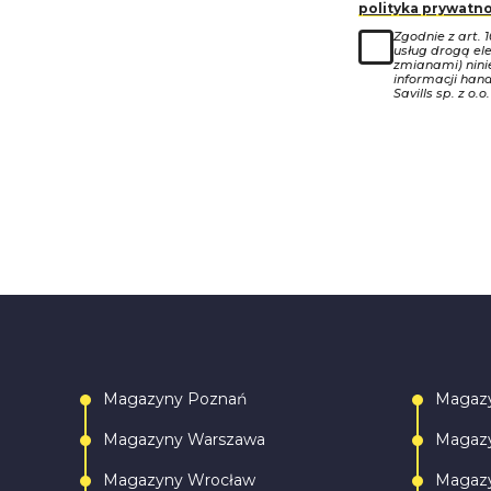
polityka prywatno
Zgodnie z art. 
usług drogą ele
zmianami) nin
informacji han
Savills sp. z o.o.
Magazyny Poznań
Magaz
Magazyny Warszawa
Magazy
Magazyny Wrocław
Magazy