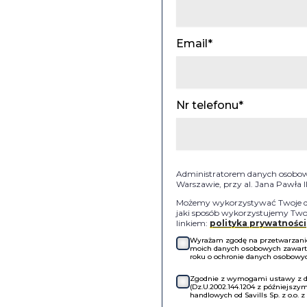
Email*
Nr telefonu*
Administratorem danych osobowyc
Warszawie, przy al. Jana Pawła 
Możemy wykorzystywać Twoje dan
jaki sposób wykorzystujemy Twoj
linkiem:
polityka prywatności
Wyrażam zgodę na przetwarzanie 
moich danych osobowych zawartyc
roku o ochronie danych osobowych
Zgodnie z wymogami ustawy z dni
(Dz.U.2002.144.1204 z późniejsz
handlowych od Savills Sp. z o.o. 