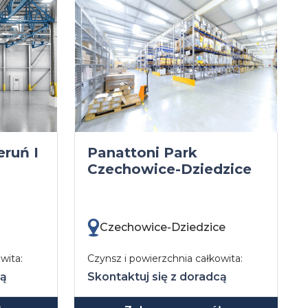
eruń I
Panattoni Park
Czechowice-Dziedzice
Czechowice-Dziedzice
wita:
Czynsz i powierzchnia całkowita:
cą
Skontaktuj się z doradcą