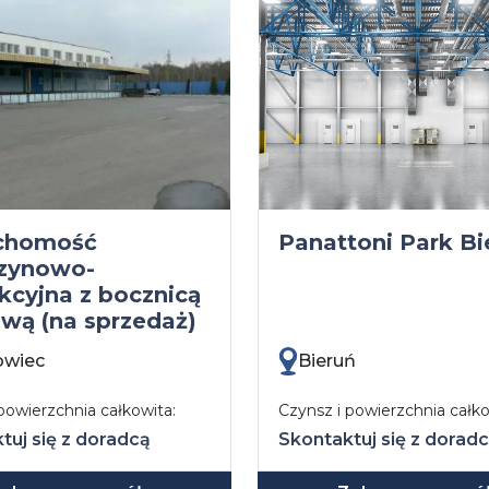
chomość
Panattoni Park Bi
zynowo-
kcyjna z bocznicą
ową (na sprzedaż)
owiec
Bieruń
powierzchnia całkowita:
Czynsz i powierzchnia całko
tuj się z doradcą
Skontaktuj się z dorad