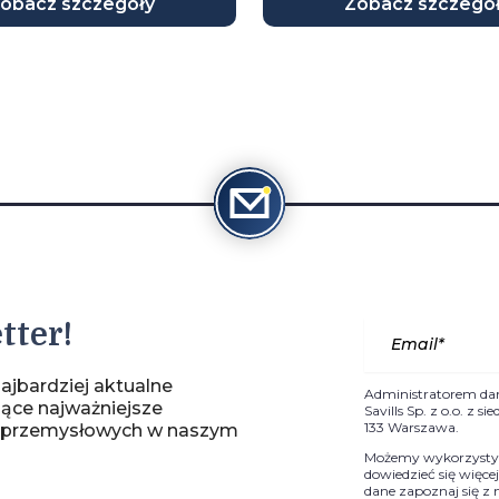
obacz szczegóły
Zobacz szczegó
tter!
ajbardziej aktualne
Administratorem da
jące najważniejsze
Savills Sp. z o.o. z 
133 Warszawa.
-przemysłowych w naszym
Możemy wykorzystyw
dowiedzieć się więce
dane zapoznaj się z 