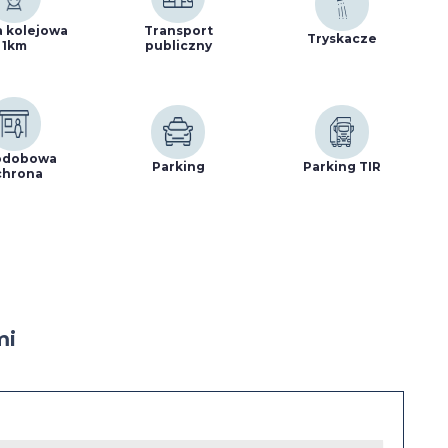
a kolejowa
Transport
Tryskacze
1km
publiczny
odobowa
Parking
Parking TIR
chrona
mi