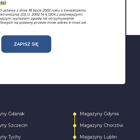
ści
10 ustawy z dnia 18 lipca 2002 roku o świadczeniu
ktroniczną (Dz.U. 2002 14.4.1204 z późniejszymi
iejszym wyrażam zgodę na otrzymywanie
dlowych na podany przeze mnie adres e-mail od
ZAPISZ SIĘ
yny Gdańsk
Magazyny Gdynia
ny Szczecin
Magazyny Chorzów
ny Tychy
Magazyny Lublin