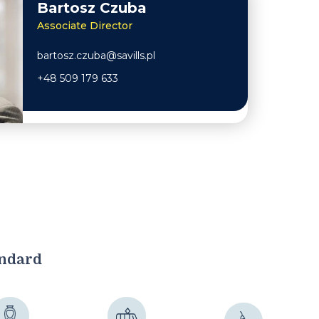
Bartosz Czuba
Associate Director
bartosz.czuba@savills.pl
+48 509 179 633
andard