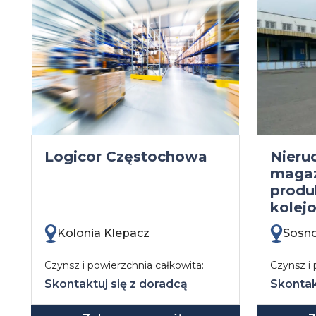
Logicor Częstochowa
Nieru
maga
produ
kolej
Kolonia Klepacz
Sosn
Czynsz i powierzchnia całkowita:
Czynsz i 
Skontaktuj się z doradcą
Skontak