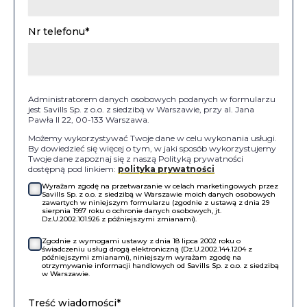
Nr telefonu*
Administratorem danych osobowych podanych w formularzu
jest Savills Sp. z o.o. z siedzibą w Warszawie, przy al. Jana
Pawła II 22, 00-133 Warszawa.
Możemy wykorzystywać Twoje dane w celu wykonania usługi.
By dowiedzieć się więcej o tym, w jaki sposób wykorzystujemy
Twoje dane zapoznaj się z naszą Polityką prywatności
dostępną pod linkiem:
polityka prywatności
Wyrażam zgodę na przetwarzanie w celach marketingowych przez
Savills Sp. z o.o. z siedzibą w Warszawie moich danych osobowych
zawartych w niniejszym formularzu (zgodnie z ustawą z dnia 29
sierpnia 1997 roku o ochronie danych osobowych, jt.
Dz.U.2002.101.926 z późniejszymi zmianami).
Zgodnie z wymogami ustawy z dnia 18 lipca 2002 roku o
świadczeniu usług drogą elektroniczną (Dz.U.2002.144.1204 z
późniejszymi zmianami), niniejszym wyrażam zgodę na
otrzymywanie informacji handlowych od Savills Sp. z o.o. z siedzibą
w Warszawie.
Treść wiadomości*