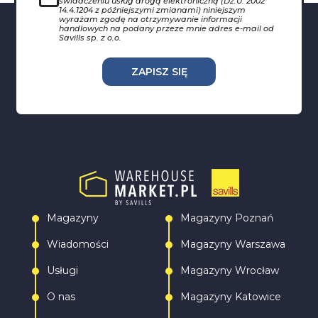
świadczeniu usług drogą elektroniczną (Dz.U. 2002
14.4.1204 z późniejszymi zmianami) niniejszym
wyrażam zgodę na otrzymywanie informacji
handlowych na podany przeze mnie adres e-mail od
Savills sp. z o.o.
ZAPISZ SIĘ
Magazyny
Magazyny Poznań
Wiadomości
Magazyny Warszawa
Usługi
Magazyny Wrocław
O nas
Magazyny Katowice