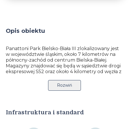
Opis obiektu
Panattoni Park Bielsko-Biała III zlokalizowany jest
w województwie śląskim, około 7 kilometrów na
północny-zachód od centrum Bielska-Białej.
Magazyny znajdować się będą w sąsiedztwie drogi
ekspresowej S52 oraz około 4 kilometry od węzła z
drogą łączącą Bielsko-Białą z aglomeracja śląską i
autostradami A1 oraz A4. Dodatkowym atutem
Rozwiń
lokalizacji jest bardzo dobra komunikacją z
Czechami oraz Słowacja dzięki bliskości dróg
ekspresowych S52 i S1. Park magazynowy będzie
oferował 32 000 metrów kwadratowych
powierzchni w ramach 2 budynków klasy A.
Infrastruktura i standard
Najemca ma do dyspozycji część biurową oraz
magazynowo-produkcyjną z możliwością