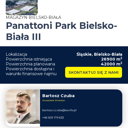
MAGAZYN BIELSKO-BIAŁA
Panattoni Park Bielsko-
Biała III
Lokalizacja
Śląskie
,
Bielsko-Biała
2
Powierzchnia istniejąca
26900
m
2
Powierzchnia planowana
42000
m
Powierzchnia dostępna i
SKONTAKTUJ SIĘ Z NAMI
warunki finansowe najmu
Bartosz Czuba
Associate Director
bartosz.czuba@savills.pl
+48 509 179 633