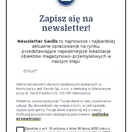
Zapisz
się na
newsletter!
Newsletter Savills
to najnowsze i najbardziej
aktualne opracowanie na rynku,
przedstawiające najważniejsze lokalizacje
obiektów magazynowo-przemysłowych w
naszym kraju.
Administratorem danych osobowych podanych w
formularzu jest Savills Sp. z o.o. z siedzibą w Warszawie,
przy al. Jana Pawła II 22, 00-133 Warszawa.
Możemy wykorzystywać Twoje dane w celu wykonania
usługi. By dowiedzieć się więcej o tym, w jaki sposób
wykorzystujemy Twoje dane zapoznaj się z naszą
Polityką prywatności dostępną pod linkiem:
polityka
prywatności
Zgodnie z art. 10 ustawy z dnia 18 lipca 2002 roku o