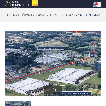
STRONA GŁÓWNA
/
ŚLĄSKIE
/
BIELSKO-BIAŁA
/
PANATTONI PARK BIEL
1
/
1