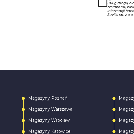
usług drogą ele
zmianami) nin
informacji han
Savills sp. z o.o.
Magazyny Poznań
Magaz
Magazyny Warszawa
Magazy
Magazyny Wrocław
Magazy
Magazyny Katowice
Magazy