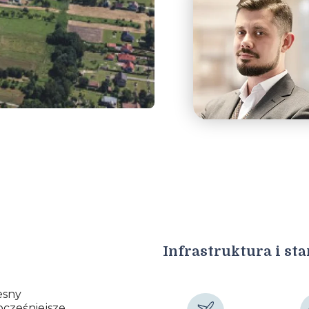
Infrastruktura i st
esny
ocześniejsze