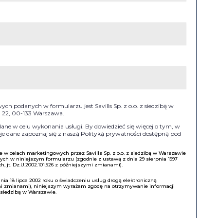
h podanych w formularzu jest Savills Sp. z o.o. z siedzibą w
II 22, 00-133 Warszawa.
e w celu wykonania usługi. By dowiedzieć się więcej o tym, w
e dane zapoznaj się z naszą Polityką prywatności dostępną pod
w celach marketingowych przez Savills Sp. z o.o. z siedzibą w Warszawie
h w niniejszym formularzu (zgodnie z ustawą z dnia 29 sierpnia 1997
, jt. Dz.U.2002.101.926 z późniejszymi zmianami).
a 18 lipca 2002 roku o świadczeniu usług drogą elektroniczną
ymi zmianami), niniejszym wyrażam zgodę na otrzymywanie informacji
z siedzibą w Warszawie.