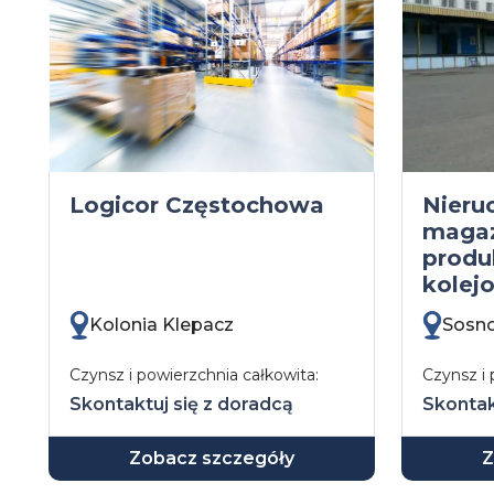
Logicor Częstochowa
Nieru
maga
produ
kolej
Kolonia Klepacz
Sosn
Czynsz i powierzchnia całkowita:
Czynsz i 
Skontaktuj się z doradcą
Skontak
Zobacz szczegóły
Z