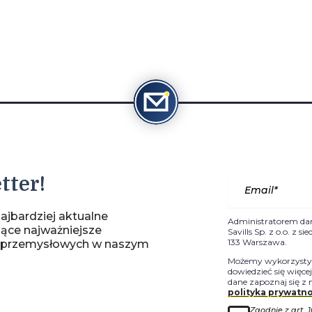
tter!
ajbardziej aktualne
Administratorem da
jące najważniejsze
Savills Sp. z o.o. z 
133 Warszawa.
-przemysłowych w naszym
Możemy wykorzystyw
dowiedzieć się więce
dane zapoznaj się z 
polityka prywatno
Zgodnie z art. 