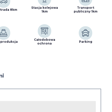
Stacja kolejowa
Transport
trada 8km
1km
publiczny 1km
Całodobowa
 produkcja
Parking
ochrona
mi