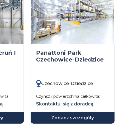
eruń I
Panattoni Park
Czechowice-Dziedzice
Czechowice-Dziedzice
wita:
Czynsz i powierzchnia całkowita:
cą
Skontaktuj się z doradcą
ły
Zobacz szczegóły