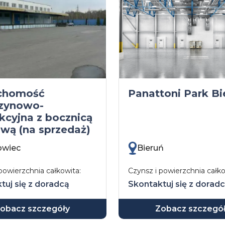
chomość
Panattoni Park Bi
zynowo-
kcyjna z bocznicą
ową (na sprzedaż)
owiec
Bieruń
powierzchnia całkowita:
Czynsz i powierzchnia całko
tuj się z doradcą
Skontaktuj się z dorad
obacz szczegóły
Zobacz szczegó