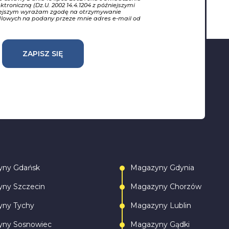
ktroniczną (Dz.U. 2002 14.4.1204 z późniejszymi
iejszym wyrażam zgodę na otrzymywanie
dlowych na podany przeze mnie adres e-mail od
ZAPISZ SIĘ
yny Gdańsk
Magazyny Gdynia
ny Szczecin
Magazyny Chorzów
ny Tychy
Magazyny Lublin
ny Sosnowiec
Magazyny Gądki