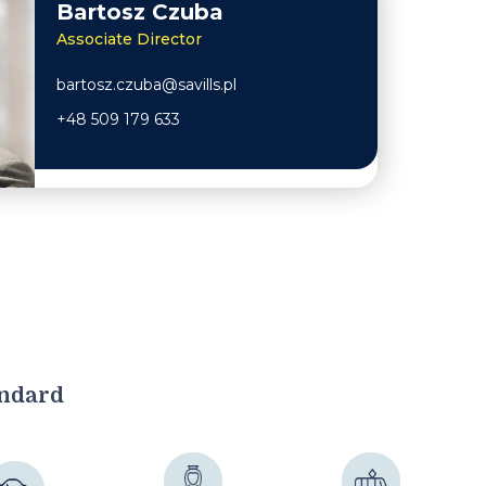
Bartosz Czuba
Associate Director
bartosz.czuba@savills.pl
+48 509 179 633
andard