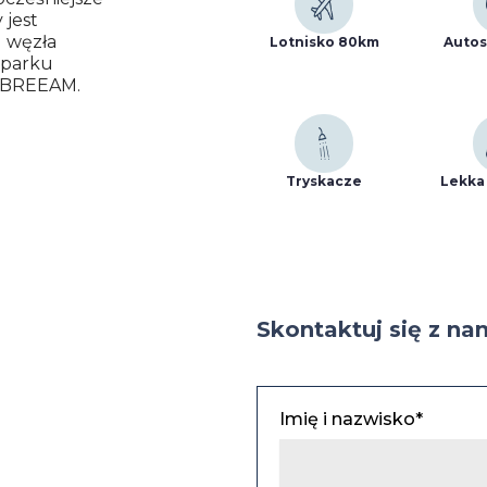
 jest
d węzła
Lotnisko 80km
Autos
 parku
t BREEAM.
Tryskacze
Lekka
Skontaktuj się z na
Imię i nazwisko*