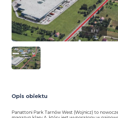
1
/
1
Opis obiektu
Panattoni Park Tarnów West (Wojnicz) to nowocz
magazyn klasy A, który jest wyposażony w najnow