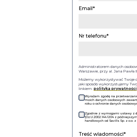
Email*
Nr telefonu*
Administratorem danych osobowyc
Warszawie, przy al. Jana Pawła 
Możemy wykorzystywać Twoje dan
jaki sposób wykorzystujemy Twoj
linkiem:
polityka prywatności
Wyrażam zgodę na przetwarzanie 
moich danych osobowych zawartyc
roku o ochronie danych osobowych
Zgodnie z wymogami ustawy z dni
(Dz.U.2002.144.1204 z późniejsz
handlowych od Savills Sp. z o.o. 
Treść wiadomości*