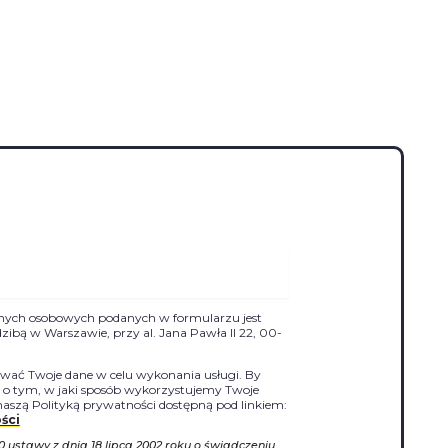
nych osobowych podanych w formularzu jest
siedzibą w Warszawie, przy al. Jana Pawła II 22, 00-
ać Twoje dane w celu wykonania usługi. By
j o tym, w jaki sposób wykorzystujemy Twoje
naszą Polityką prywatności dostępną pod linkiem:
ści
10 ustawy z dnia 18 lipca 2002 roku o świadczeniu