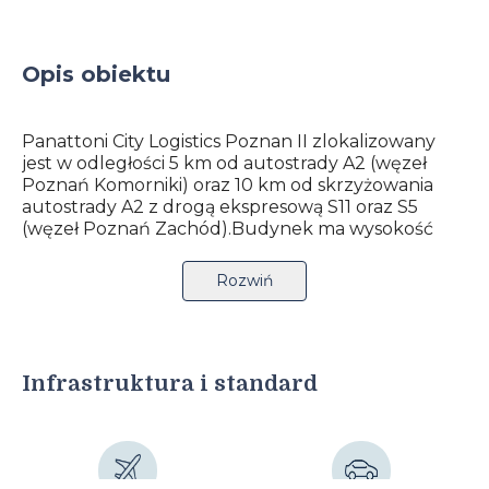
Opis obiektu
Panattoni City Logistics Poznan II zlokalizowany
jest w odległości 5 km od autostrady A2 (węzeł
Poznań Komorniki) oraz 10 km od skrzyżowania
autostrady A2 z drogą ekspresową S11 oraz S5
(węzeł Poznań Zachód).Budynek ma wysokość
dwunastu metrów i certyfikację środowiskową
metodą BREEAM na poziomie Excellent.
Rozwiń
Inwestycja wyposażona jest w wiele rozwiązń z
zakresu oszczędności (energii i wody). Wysoki
poziom certyfikacji City Logistics Poznań II pozwala
doskonale przygotować się na coraz bardziej
rygorystyczne normy dotyczące wpływu biznesu
Infrastruktura i standard
na środowisko.
Nowoczesny park powstał w nowej strefie
logistyczno-przemysłowej w zachodniej części