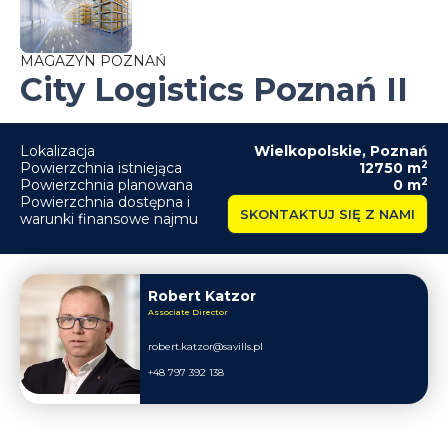
MAGAZYN POZNAŃ
City Logistics Poznań II
Lokalizacja
Wielkopolskie
,
Poznań
2
Powierzchnia istniejąca
12750
m
2
Powierzchnia planowana
0
m
Powierzchnia dostępna i
SKONTAKTUJ SIĘ Z NAMI
warunki finansowe najmu
Robert Katzor
Associate Director
robert.katzor@savills.pl
+48 797 392 138