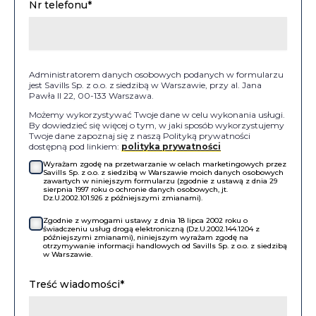
Nr telefonu*
Administratorem danych osobowych podanych w formularzu
jest Savills Sp. z o.o. z siedzibą w Warszawie, przy al. Jana
Pawła II 22, 00-133 Warszawa.
Możemy wykorzystywać Twoje dane w celu wykonania usługi.
By dowiedzieć się więcej o tym, w jaki sposób wykorzystujemy
Twoje dane zapoznaj się z naszą Polityką prywatności
dostępną pod linkiem:
polityka prywatności
Wyrażam zgodę na przetwarzanie w celach marketingowych przez
Savills Sp. z o.o. z siedzibą w Warszawie moich danych osobowych
zawartych w niniejszym formularzu (zgodnie z ustawą z dnia 29
sierpnia 1997 roku o ochronie danych osobowych, jt.
Dz.U.2002.101.926 z późniejszymi zmianami).
Zgodnie z wymogami ustawy z dnia 18 lipca 2002 roku o
świadczeniu usług drogą elektroniczną (Dz.U.2002.144.1204 z
późniejszymi zmianami), niniejszym wyrażam zgodę na
otrzymywanie informacji handlowych od Savills Sp. z o.o. z siedzibą
w Warszawie.
Treść wiadomości*