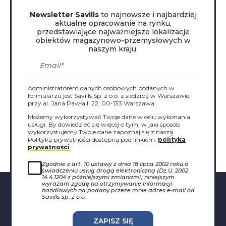
Newsletter Savills
to najnowsze i najbardziej
aktualne opracowanie na rynku,
przedstawiające najważniejsze lokalizacje
obiektów magazynowo-przemysłowych w
naszym kraju.
Administratorem danych osobowych podanych w
formularzu jest Savills Sp. z o.o. z siedzibą w Warszawie,
przy al. Jana Pawła II 22, 00-133 Warszawa.
Możemy wykorzystywać Twoje dane w celu wykonania
usługi. By dowiedzieć się więcej o tym, w jaki sposób
wykorzystujemy Twoje dane zapoznaj się z naszą
Polityką prywatności dostępną pod linkiem:
polityka
prywatności
Zgodnie z art. 10 ustawy z dnia 18 lipca 2002 roku o
świadczeniu usług drogą elektroniczną (Dz.U. 2002
14.4.1204 z późniejszymi zmianami) niniejszym
wyrażam zgodę na otrzymywanie informacji
handlowych na podany przeze mnie adres e-mail od
Savills sp. z o.o.
ZAPISZ SIĘ