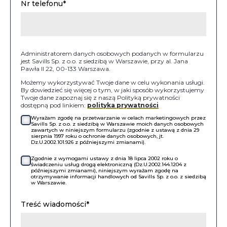
Nr telefonu*
Administratorem danych osobowych podanych w formularzu
jest Savills Sp. z o.o. z siedzibą w Warszawie, przy al. Jana
Pawła II 22, 00-133 Warszawa.
Możemy wykorzystywać Twoje dane w celu wykonania usługi.
By dowiedzieć się więcej o tym, w jaki sposób wykorzystujemy
Twoje dane zapoznaj się z naszą Polityką prywatności
dostępną pod linkiem:
polityka prywatności
Wyrażam zgodę na przetwarzanie w celach marketingowych przez
Savills Sp. z o.o. z siedzibą w Warszawie moich danych osobowych
zawartych w niniejszym formularzu (zgodnie z ustawą z dnia 29
sierpnia 1997 roku o ochronie danych osobowych, jt.
Dz.U.2002.101.926 z późniejszymi zmianami).
Zgodnie z wymogami ustawy z dnia 18 lipca 2002 roku o
świadczeniu usług drogą elektroniczną (Dz.U.2002.144.1204 z
późniejszymi zmianami), niniejszym wyrażam zgodę na
otrzymywanie informacji handlowych od Savills Sp. z o.o. z siedzibą
w Warszawie.
Treść wiadomości*