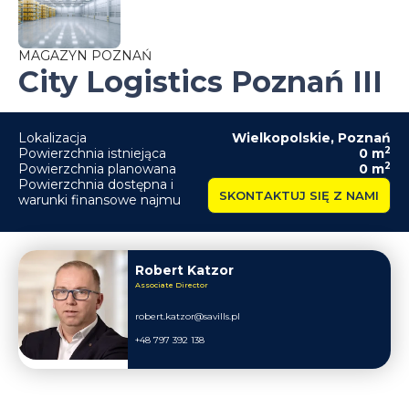
MAGAZYN POZNAŃ
City Logistics Poznań III
Lokalizacja
Wielkopolskie
,
Poznań
2
Powierzchnia istniejąca
0
m
2
Powierzchnia planowana
0
m
Powierzchnia dostępna i
SKONTAKTUJ SIĘ Z NAMI
warunki finansowe najmu
Robert Katzor
Associate Director
robert.katzor@savills.pl
+48 797 392 138