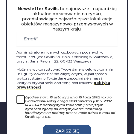
Newsletter Savills
to najnowsze i najbardziej
aktualne opracowanie na rynku,
przedstawiające najważniejsze lokalizacje
obiektów magazynowo-przemysłowych w
naszym kraju.
Administratorem danych osobowych podanych w
formularzu jest Savills Sp. z o.o. z siedzibą w Warszawie,
przy al. Jana Pawła II 22, 00-133 Warszawa.
Możemy wykorzystywać Twoje dane w celu wykonania
usługi. By dowiedzieć się więcej o tym, w jaki sposób
wykorzystujemy Twoje dane zapoznaj się z naszą
Polityką prywatności dostępną pod linkiem:
polityka
prywatności
Zgodnie z art. 10 ustawy z dnia 18 lipca 2002 roku o
świadczeniu usług drogą elektroniczną (Dz.U. 2002
14.4.1204 z późniejszymi zmianami) niniejszym
wyrażam zgodę na otrzymywanie informacji
handlowych na podany przeze mnie adres e-mail od
Savills sp. z o.o.
ZAPISZ SIĘ