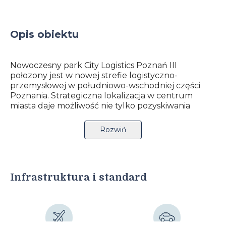
Opis obiektu
Nowoczesny park City Logistics Poznań III
połozony jest w nowej strefie logistyczno-
przemysłowej w południowo-wschodniej części
Poznania. Strategiczna lokalizacja w centrum
miasta daje możliwość nie tylko pozyskiwania
pracowników ceniących szybki dojazd do pracy, ale
też gwarantuje firmom wygodne dotarcie do
Rozwiń
klienta docelowego.
Inwestycja jest wyposażona w liczne rozwiązania z
zakresu oszczędności energii i wody, a także
wellbeingu pracowników – m.in. zapewniając
Infrastruktura i standard
zwiększony dostęp światła, czy dostarczając
pomieszczenia biurowe zbadane pod kątem
akustyki, komfortu termicznego i jakości
powietrza. Wysoki poziom certyfikacji City Logistics