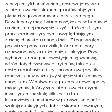
zabezpieczyli banków ziemi, obserwujemy wzrost
zainteresowania zakupem gruntów objętych
planami zagospodarowania przestrzennego.
Deweloperzy mają świadomość, że chcąc budować
na ziemi rolnej muszą się liczyć z dużo dłuższym
procesem inwestycyjnym, uwzględniającym
zmianę charakteru danej działki. Z tego względu
pojawia się popyt na działki, które do tej pory
uznawane były za dużo mniej atrakcyjne. Przy
wyborze terenu pod inwestycje magazynową,
wśród dotychczasowych kryteriów, takich jak
dostęp do infrastruktury transportowej czy siły
roboczej, coraz ważniejszy staje się status prawny
danej ziemi. W dalszym ciągu jednak deweloperzy
magazynowi, którzy są zainteresowani dużymi
inwestycjami na skalę kilkunastu lub
kilkudziesięciu hektarów, w pierwszej kolejności
szukają atrakcyjnych, dobrze skomunikowanych,
działek w pobliżu największych aglomeracji lub