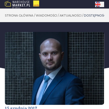
STRONA GŁÓWNA
/
WIADOMOŚCI
/
AKTUALNOŚCI
/
DOSTĘPNOŚĆ G
15 grudnia 2017