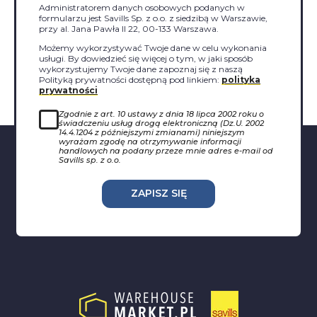
Administratorem danych osobowych podanych w
formularzu jest Savills Sp. z o.o. z siedzibą w Warszawie,
przy al. Jana Pawła II 22, 00-133 Warszawa.
Możemy wykorzystywać Twoje dane w celu wykonania
usługi. By dowiedzieć się więcej o tym, w jaki sposób
wykorzystujemy Twoje dane zapoznaj się z naszą
Polityką prywatności dostępną pod linkiem:
polityka
prywatności
Zgodnie z art. 10 ustawy z dnia 18 lipca 2002 roku o
świadczeniu usług drogą elektroniczną (Dz.U. 2002
14.4.1204 z późniejszymi zmianami) niniejszym
wyrażam zgodę na otrzymywanie informacji
handlowych na podany przeze mnie adres e-mail od
Savills sp. z o.o.
ZAPISZ SIĘ