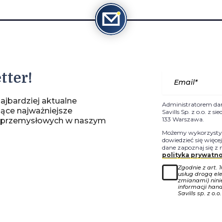
tter!
ajbardziej aktualne
Administratorem da
jące najważniejsze
Savills Sp. z o.o. z 
133 Warszawa.
-przemysłowych w naszym
Możemy wykorzystyw
dowiedzieć się więce
dane zapoznaj się z 
polityka prywatno
Zgodnie z art. 
usług drogą ele
zmianami) nin
informacji han
Savills sp. z o.o.