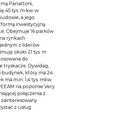
rmą Panattoni,
 45 tys. m kw. w
budowie, a jego
tformą inwestycyjną
tate. Obejmuje 16 parków
ą na rynkach
 jednym z liderów
jmuję około 21 tys. m
stosowana do
 tryskacze. Dywidag,
gi budynek, który ma 24
 ma m.in. 1,4 tys. mkw.
BREEAM na poziomie Very
ającej połączenia z
eś zainteresowany
zystać z usług