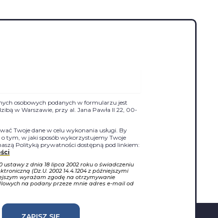
nych osobowych podanych w formularzu jest
siedzibą w Warszawie, przy al. Jana Pawła II 22, 00-
ać Twoje dane w celu wykonania usługi. By
j o tym, w jaki sposób wykorzystujemy Twoje
naszą Polityką prywatności dostępną pod linkiem:
ści
10 ustawy z dnia 18 lipca 2002 roku o świadczeniu
ktroniczną (Dz.U. 2002 14.4.1204 z późniejszymi
iejszym wyrażam zgodę na otrzymywanie
dlowych na podany przeze mnie adres e-mail od
ZAPISZ SIĘ