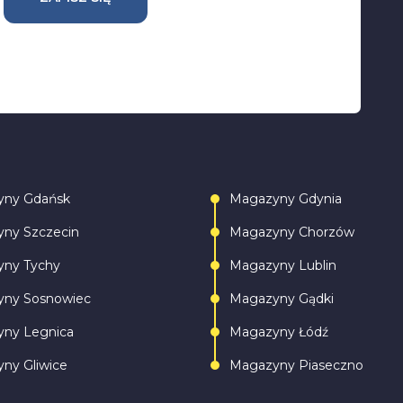
yny Gdańsk
Magazyny Gdynia
ny Szczecin
Magazyny Chorzów
ny Tychy
Magazyny Lublin
ny Sosnowiec
Magazyny Gądki
ny Legnica
Magazyny Łódź
ny Gliwice
Magazyny Piaseczno