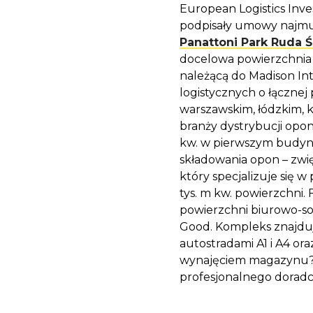
European Logistics Inve
podpisały umowy najmu 
Panattoni Park Ruda Śl
docelowa powierzchnia 
należącą do Madison Int
logistycznych o łącznej
warszawskim, łódzkim, k
branży dystrybucji opon
kw. w pierwszym budynk
składowania opon – zw
który specjalizuje się 
tys. m kw. powierzchni.
powierzchni biurowo-so
Good. Kompleks znajduj
autostradami A1 i A4 or
wynajęciem magazynu? 
profesjonalnego doradc