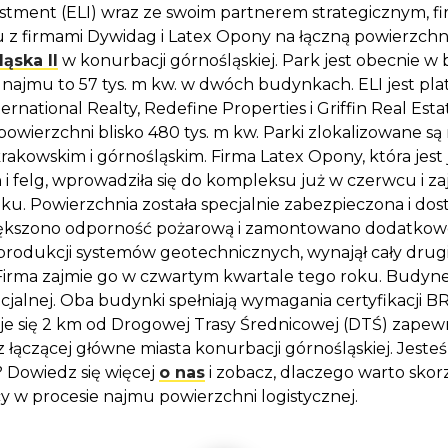
stment (ELI) wraz ze swoim partnerem strategicznym, fi
z firmami Dywidag i Latex Opony na łączną powierzchnię
ąska II
w konurbacji górnośląskiej. Park jest obecnie w 
najmu to 57 tys. m kw. w dwóch budynkach. ELI jest pla
ernational Realty, Redefine Properties i Griffin Real Es
 powierzchni blisko 480 tys. m kw. Parki zlokalizowane s
rakowskim i górnośląskim. Firma Latex Opony, która jest
 i felg, wprowadziła się do kompleksu już w czerwcu i za
u. Powierzchnia została specjalnie zabezpieczona i do
iększono odporność pożarową i zamontowano dodatkowe
w produkcji systemów geotechnicznych, wynajął cały dru
 Firma zajmie go w czwartym kwartale tego roku. Budynek
cjalnej. Oba budynki spełniają wymagania certyfikacji 
e się 2 km od Drogowej Trasy Średnicowej (DTŚ) zapewni
az łączącej główne miasta konurbacji górnośląskiej. Jest
Dowiedz się więcej
o nas
i zobacz, dlaczego warto skor
y w procesie najmu powierzchni logistycznej.