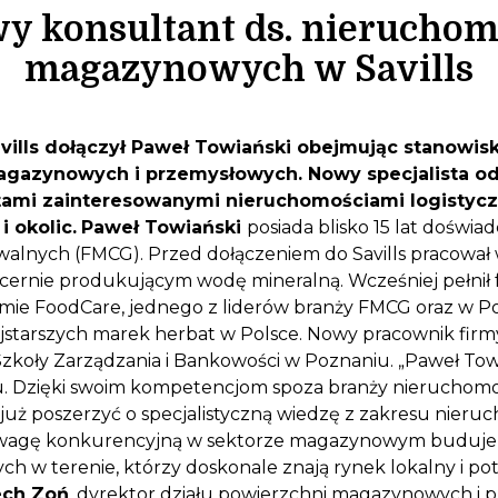
y konsultant ds. nieruchom
magazynowych w Savills
vills dołączył Paweł Towiański obejmując stanowis
agazynowych i przemysłowych. Nowy specjalista o
ntami zainteresowanymi nieruchomościami logistyc
 okolic.
Paweł Towiański
posiada blisko 15 lat dośw
alnych (FMCG). Przed dołączeniem do Savills pracował 
rnie produkującym wodę mineralną. Wcześniej pełnił 
rmie FoodCare, jednego z liderów branży FMCG oraz w Posti
ajstarszych marek herbat w Polsce. Nowy pracownik firmy 
koły Zarządzania i Bankowości w Poznaniu. „Paweł Tow
. Dzięki swoim kompetencjom spoza branży nieruchomo
ł już poszerzyć o specjalistyczną wiedzę z zakresu nieru
wagę konkurencyjną w sektorze magazynowym budujemy
h w terenie, którzy doskonale znają rynek lokalny i po
ech Zoń
, dyrektor działu powierzchni magazynowych i p