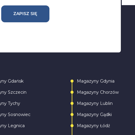
ZAPISZ SIĘ
yny Gdańsk
Magazyny Gdynia
ny Szczecin
Magazyny Chorzów
ny Tychy
Magazyny Lublin
ny Sosnowiec
Magazyny Gądki
ny Legnica
Magazyny Łódź