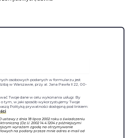
nych osobowych podanych w formularzu jest
siedzibą w Warszawie, przy al. Jana Pawła II 22, 00-
ać Twoje dane w celu wykonania usługi. By
j o tym, w jaki sposób wykorzystujemy Twoje
naszą Polityką prywatności dostępną pod linkiem:
ści
10 ustawy z dnia 18 lipca 2002 roku o świadczeniu
ktroniczną (Dz.U. 2002 14.4.1204 z późniejszymi
iejszym wyrażam zgodę na otrzymywanie
dlowych na podany przeze mnie adres e-mail od