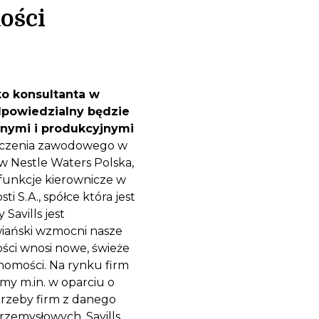
ości
ko konsultanta w
dpowiedzialny będzie
znymi i produkcyjnymi
iadczenia zawodowego w
w Nestle Waters Polska,
funkcje kierownicze w
 S.A., spółce która jest
Savills jest
iański wzmocni nasze
ści wnosi nowe, świeże
chomości. Na rynku firm
 m.in. w oparciu o
trzeby firm z danego
rzemysłowych, Savills.