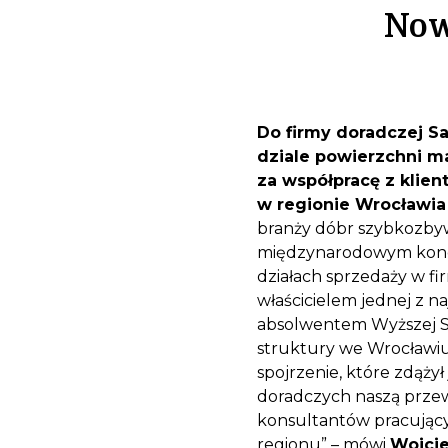
Now
Do firmy doradczej Sa
dziale powierzchni m
za współpracę z klie
w regionie Wrocławia i
branży dóbr szybkozbyw
międzynarodowym konce
działach sprzedaży w fi
właścicielem jednej z n
absolwentem Wyższej Sz
struktury we Wrocławiu
spojrzenie, które zdąży
doradczych naszą prze
konsultantów pracującyc
regionu” – mówi
Wojci