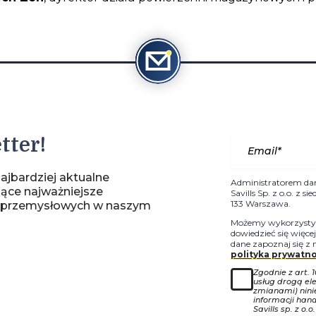
tter!
ajbardziej aktualne
Administratorem da
jące najważniejsze
Savills Sp. z o.o. z 
133 Warszawa.
-przemysłowych w naszym
Możemy wykorzystyw
dowiedzieć się więce
dane zapoznaj się z 
polityka prywatno
Zgodnie z art. 
usług drogą ele
zmianami) nin
informacji han
Savills sp. z o.o.