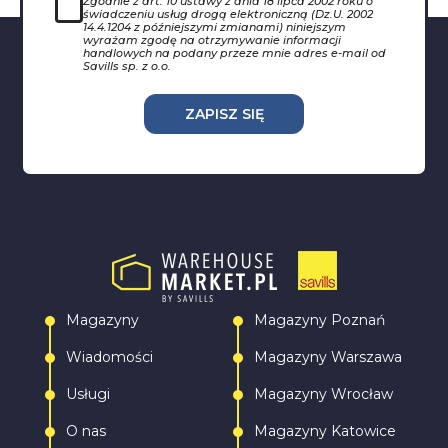
Zgodnie z art. 10 ustawy z dnia 18 lipca 2002 roku o
świadczeniu usług drogą elektroniczną (Dz.U. 2002
14.4.1204 z późniejszymi zmianami) niniejszym
wyrażam zgodę na otrzymywanie informacji
handlowych na podany przeze mnie adres e-mail od
Savills sp. z o.o.
ZAPISZ SIĘ
Magazyny
Magazyny Poznań
Wiadomości
Magazyny Warszawa
Usługi
Magazyny Wrocław
O nas
Magazyny Katowice