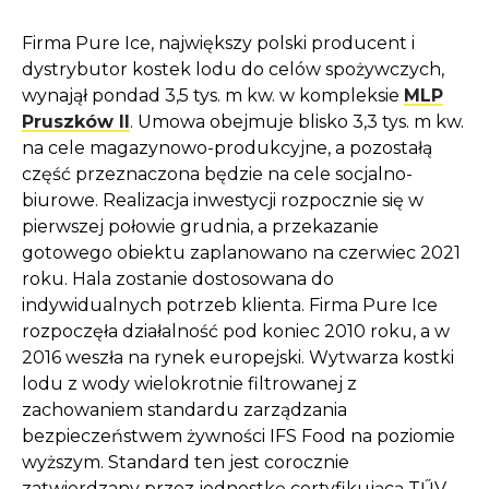
Firma Pure Ice, największy polski producent i
dystrybutor kostek lodu do celów spożywczych,
wynajął pondad 3,5 tys. m kw. w kompleksie
MLP
Pruszków II
. Umowa obejmuje blisko 3,3 tys. m kw.
na cele magazynowo-produkcyjne, a pozostałą
część przeznaczona będzie na cele socjalno-
biurowe. Realizacja inwestycji rozpocznie się w
pierwszej połowie grudnia, a przekazanie
gotowego obiektu zaplanowano na czerwiec 2021
roku. Hala zostanie dostosowana do
indywidualnych potrzeb klienta. Firma Pure Ice
rozpoczęła działalność pod koniec 2010 roku, a w
2016 weszła na rynek europejski. Wytwarza kostki
lodu z wody wielokrotnie filtrowanej z
zachowaniem standardu zarządzania
bezpieczeństwem żywności IFS Food na poziomie
wyższym. Standard ten jest corocznie
zatwierdzany przez jednostkę certyfikującą TŰV