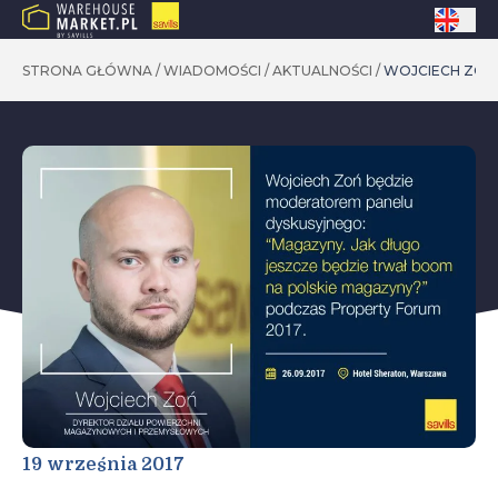
STRONA GŁÓWNA
/
WIADOMOŚCI
/
AKTUALNOŚCI
/
WOJCIECH ZOŃ
19 września 2017