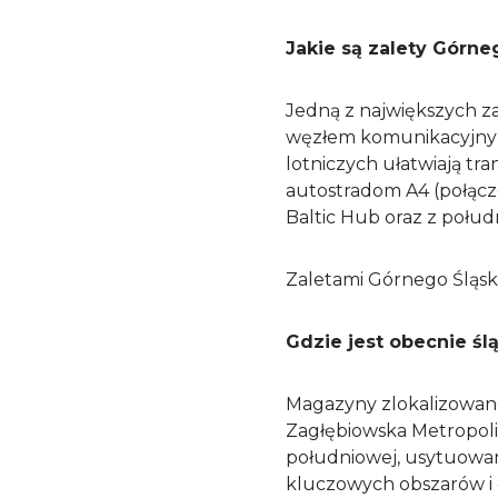
Jakie są zalety Górne
Jedną z największych za
węzłem komunikacyjnym.
lotniczych ułatwiają tr
autostradom A4 (połącze
Baltic Hub oraz z połud
Zaletami Górnego Śląska
Gdzie jest obecnie ś
Magazyny zlokalizowane
Zagłębiowska Metropoli
południowej, usytuowan
kluczowych obszarów i 