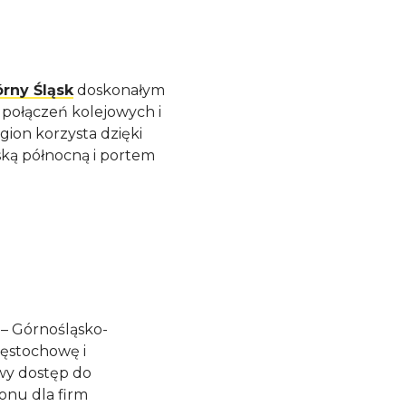
rny Śląsk
doskonałym
połączeń kolejowych i
gion korzysta dzięki
lską północną i portem
 – Górnośląsko-
zęstochowę i
twy dostęp do
onu dla firm