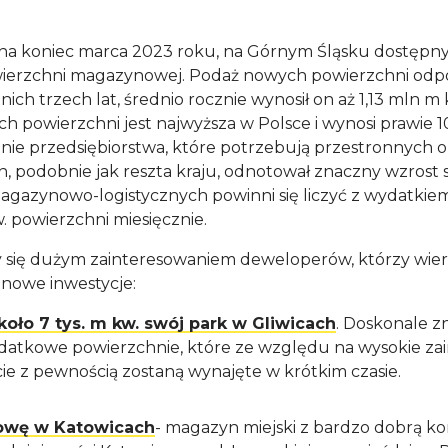
 na koniec marca 2023 roku, na Górnym Śląsku dostępn
ierzchni magazynowej. Podaż nowych powierzchni od
ich trzech lat, średnio rocznie wynosił on aż 1,13 mln m 
powierzchni jest najwyższa w Polsce i wynosi prawie 10
dnie przedsiębiorstwa, które potrzebują przestronnych 
n, podobnie jak reszta kraju, odnotował znaczny wzrost
gazynowo-logistycznych powinni się liczyć z wydatkiem
. powierzchni miesięcznie.
zy się dużym zainteresowaniem deweloperów, którzy wier
 nowe inwestycje:
oło 7 tys. m kw. swój park w Gliwicach
. Doskonale 
dodatkowe powierzchnie, które ze względu na wysokie za
ie z pewnością zostaną wynajęte w krótkim czasie.
owę w Katowicach
- magazyn miejski z bardzo dobrą k