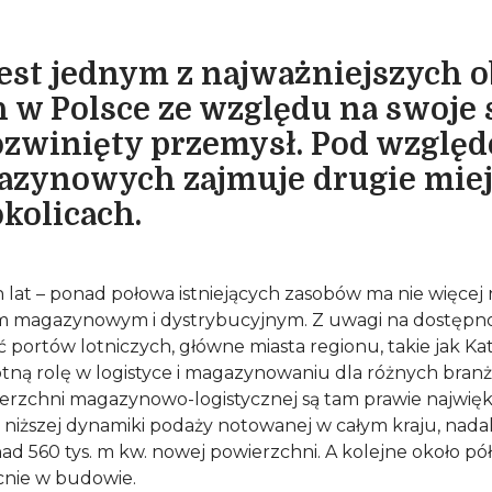
jest jednym z najważniejszych 
h w Polsce ze względu na swoje 
rozwinięty przemysł. Pod wzglę
zynowych zajmuje drugie miejs
kolicach.
 lat – ponad połowa istniejących zasobów ma nie więcej niż
m magazynowym i dystrybucyjnym. Z uwagi na dostępnoś
ć portów lotniczych, główne miasta regionu, takie jak Kat
otną rolę w logistyce i magazynowaniu dla różnych bran
ierzchni magazynowo-logistycznej są tam prawie najwięk
niższej dynamiki podaży notowanej w całym kraju, nadal
ad 560 tys. m kw. nowej powierzchni. A kolejne około pó
cnie w budowie.