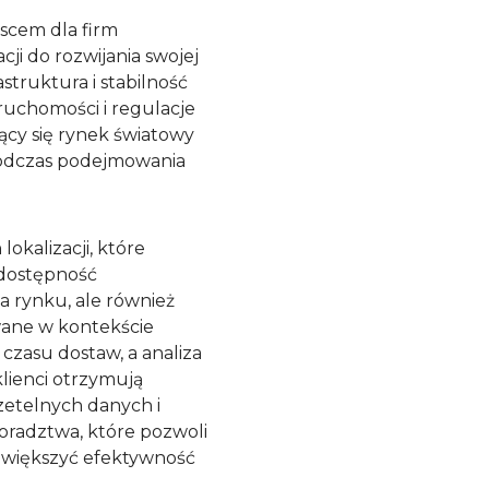
scem dla firm
ji do rozwijania swojej
struktura i stabilność
ruchomości i regulacje
ący się rynek światowy
odczas podejmowania
okalizacji, które
 dostępność
 rynku, ale również
wane w kontekście
czasu dostaw, a analiza
lienci otrzymują
zetelnych danych i
radztwa, które pozwoli
zwiększyć efektywność