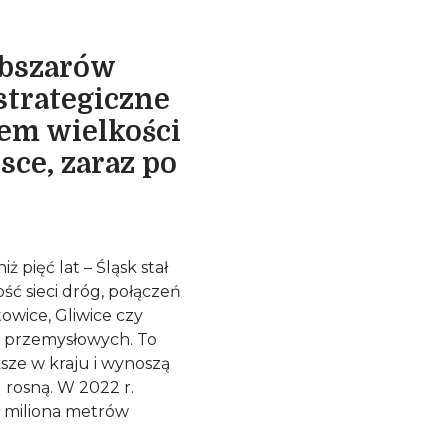
obszarów
strategiczne
dem wielkości
ce, zaraz po
 pięć lat – Śląsk stał
ć sieci dróg, połączeń
owice, Gliwice czy
ż przemysłowych. To
sze w kraju i wynoszą
 rosną. W 2022 r.
ł miliona metrów