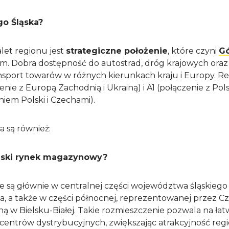
go Śląska?
let regionu jest
strategiczne położenie
, które czyni
Gó
 Dobra dostępność do autostrad, dróg krajowych oraz 
ansport towarów w różnych kierunkach kraju i Europy. Re
nie z Europą Zachodnią i Ukrainą) i A1 (połączenie z Po
niem Polski i Czechami).
 są również:
ląski rynek magazynowy?
 są głównie w centralnej części województwa śląskiego
a, a także w części północnej, reprezentowanej przez C
ą w Bielsku-Białej. Takie rozmieszczenie pozwala na ła
centrów dystrybucyjnych, zwiększając atrakcyjność regi