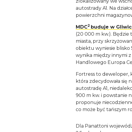
zlokalizowany we wschod
autostrady A1. Na dzia
powierzchni magazynowe
2
MDC
buduje w Gliwi
(20 000 m kw.). Będzie
miasta, przy skrzyżowan
obiektu wyniesie blisko
wynika między innymi z 
Handlowego Europa Cen
Fortress to deweloper, 
która zdecydowała się n
autostradę A1, niedale
900 m kw. i powstanie na
proponuje niecodzienne
co może być tańszym r
Dla Panattoni wojewódz