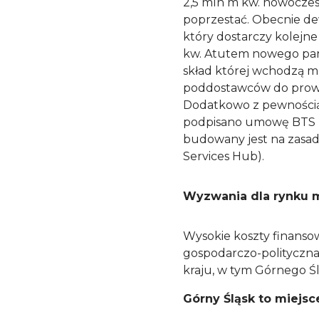
2,5 mln m kw. nowocze
poprzestać. Obecnie de
który dostarczy kolejne
kw. Atutem nowego park
skład której wchodzą m.
poddostawców do prow
Dodatkowo z pewnością
podpisano umowę BTS n
budowany jest na zasada
Services Hub).
Wyzwania dla rynku 
Wysokie koszty finansow
gospodarczo-polityczna 
kraju, w tym Górnego Śl
Górny Śląsk to miejsc