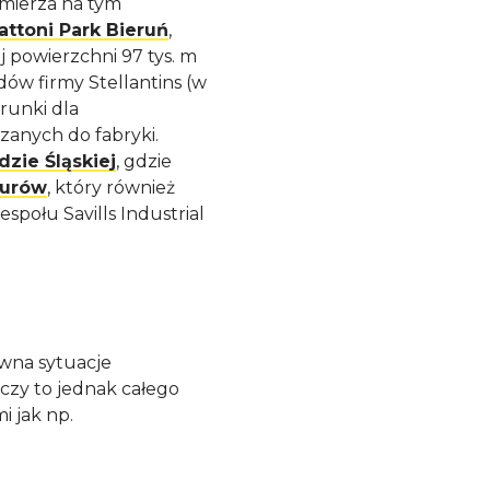
mierza na tym
attoni Park Bieruń
,
j powierzchni 97 tys. m
ów firmy Stellantins (w
runki dla
nych do fabryki.
zie Śląskiej
, gdzie
nurów
, który również
połu Savills Industrial
ewna sytuacje
czy to jednak całego
i jak np.