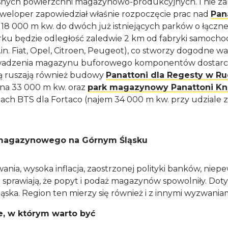
snych powierzchni magazynowo-produkcyjnych. I nie za
weloper zapowiedział właśnie rozpoczęcie prac nad
Pan
 18 000 m kw. do dwóch już istniejących parków o łączne
u będzie odległość zaledwie 2 km od fabryki samochod
in. Fiat, Opel, Citroen, Peugeot), co stworzy dogodne wa
adzenia magazynu buforowego komponentów dostarcza
 ruszają również budowy
Panattoni dla Regesty w Rud
a 33 000 m kw. oraz
park magazynowy Panattoni K
ch BTS dla Fortaco (najem 34 000 m kw. przy udziale zes
magazynowego na Górnym Śląsku
ania, wysoka inflacja, zaostrzonej polityki banków, niep
sprawiają, że popyt i podaż magazynów spowolniły. Doty
ąska. Region ten mierzy się również i z innymi wyzwaniam
e, w którym warto być