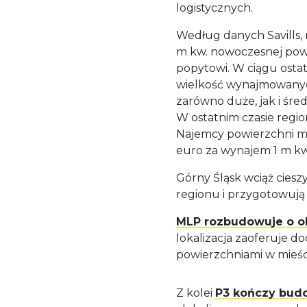
logistycznych.
Według danych Savills,
m kw. nowoczesnej pow
popytowi. W ciągu ostatn
wielkość wynajmowanych 
zarówno duże, jak i śre
W ostatnim czasie regio
Najemcy powierzchni ma
euro za wynajem 1 m kw
Górny Śląsk wciąż cies
regionu i przygotowują
MLP rozbudowuje o ok
lokalizacja zaoferuje 
powierzchniami w mieśc
Z kolei
P3 kończy bud