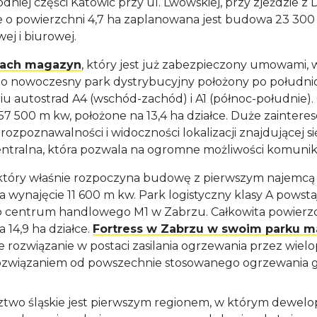
niej części Katowic przy ul. Lwowskiej, przy zjeździe z
łce o powierzchni 4,7 ha zaplanowana jest budowa 23 30
j i biurowej.
cach magazyn
, który jest już zabezpieczony umowami,
 to nowoczesny park dystrybucyjny położony po południ
iu autostrad A4 (wschód-zachód) i A1 (północ-południe).
 57 500 m kw, położone na 13,4 ha działce. Duże zainte
rozpoznawalności i widoczności lokalizacji znajdującej 
tralna, która pozwala na ogromne możliwości komunik
który właśnie rozpoczyna budowę z pierwszym najemcą – 
a wynajęcie 11 600 m kw. Park logistyczny klasy A powst
ko centrum handlowego M1 w Zabrzu. Całkowita powierz
 14,9 ha działce.
Fortress w Zabrzu w swoim parku
 rozwiązanie w postaci zasilania ogrzewania przez wiel
ozwiązaniem od powszechnie stosowanego ogrzewania 
two śląskie jest pierwszym regionem, w którym dewelo