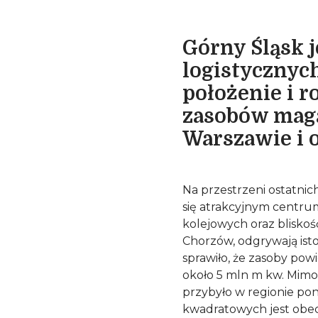
Górny Śląsk 
logistycznyc
położenie i 
zasobów maga
Warszawie i o
Na przestrzeni ostatnich
się atrakcyjnym centru
kolejowych oraz bliskoś
Chorzów, odgrywają ist
sprawiło, że zasoby pow
około 5 mln m kw. Mimo 
przybyło w regionie pon
kwadratowych jest obe