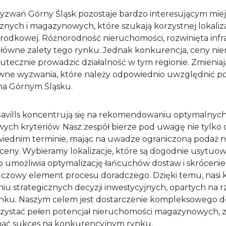
yzwań Górny Śląsk pozostaje bardzo interesującym miej
znych i magazynowych, które szukają korzystnej lokalizac
Środkowej. Różnorodność nieruchomości, rozwinięta infra
łówne zalety tego rynku. Jednak konkurencja, ceny nie
tecznie prowadzić działalność w tym regionie. Zmieniaj
ne wyzwania, które należy odpowiednio uwzględnić p
 na Górnym Śląsku.
avills koncentrują się na rekomendowaniu optymalnych l
wych kryteriów. Nasz zespół bierze pod uwagę nie tylko
ednim terminie, mając na uwadze ograniczoną podaż na
ceny. Wybieramy lokalizacje, które są dogodnie usytuo
o umożliwia optymalizację łańcuchów dostaw i skrócenie 
uczowy element procesu doradczego. Dzięki temu, nasi k
u strategicznych decyzji inwestycyjnych, opartych na r
nku. Naszym celem jest dostarczenie kompleksowego do
zystać pełen potencjał nieruchomości magazynowych, 
iągnąć sukces na konkurencyjnym rynku.