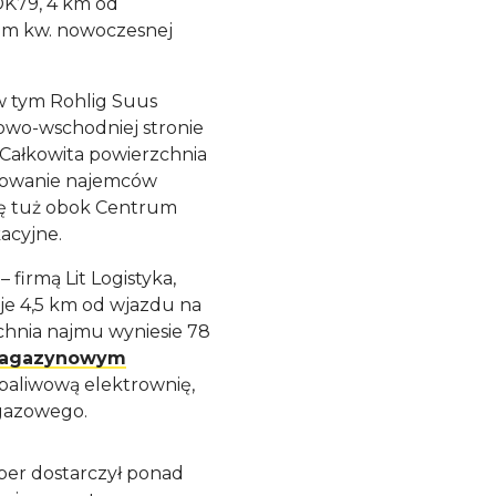
 DK79, 4 km od
0 m kw. nowoczesnej
 w tym Rohlig Suus
owo-wschodniej stronie
 Całkowita powierzchnia
resowanie najemców
się tuż obok Centrum
acyjne.
firmą Lit Logistyka,
aje 4,5 km od wjazdu na
chnia najmu wyniesie 78
 magazynowym
opaliwową elektrownię,
gazowego.
per dostarczył ponad