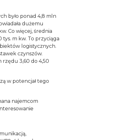
ych było ponad 4,8 mln
powiadała dużemu
kw. Co więcej, średnia
 tys. m kw. To przyciąga
obiektów logistycznych.
 stawek czynszów.
 rzędu 3,60 do 4,50
zą w potencjał tego
znana najemcom
interesowanie
omunikacją,