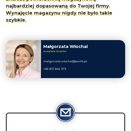
najbardziej dopasowaną do Twojej firmy.
Wynajęcie magazynu nigdy nie było takie
szybkie.
Małgorzata Włochal
Associate Director
malgorzata.wlochal@savills.pl
+48 507 842 073