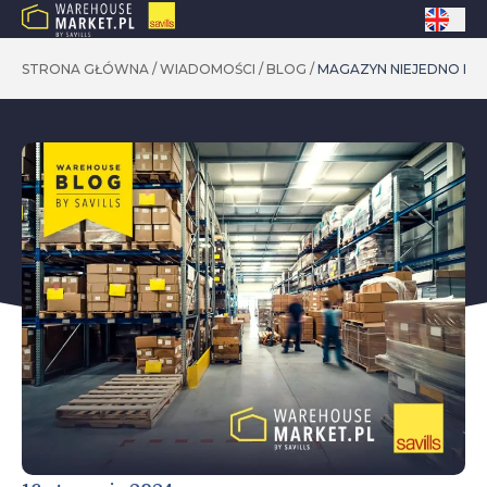
STRONA GŁÓWNA
/
WIADOMOŚCI
/
BLOG
/
MAGAZYN NIEJEDNO MA 