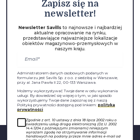
Zapisz
się na
newsletter!
Newsletter Savills
to najnowsze i najbardziej
aktualne opracowanie na rynku,
przedstawiające najważniejsze lokalizacje
obiektów magazynowo-przemysłowych w
naszym kraju.
Administratorem danych osobowych podanych w
formularzu jest Savills Sp. z o.o. z siedzibą w Warszawie,
przy al. Jana Pawła II 22, 00-133 Warszawa.
Możemy wykorzystywać Twoje dane w celu wykonania
usługi. By dowiedzieć się więcej o tym, w jaki sposób
wykorzystujemy Twoje dane zapoznaj się z naszą
Polityką prywatności dostępną pod linkiem:
polityka
prywatności
Zgodnie z art. 10 ustawy z dnia 18 lipca 2002 roku o
świadczeniu usług drogą elektroniczną (Dz.U. 2002
14.4.1204 z późniejszymi zmianami) niniejszym
wyrażam zgodę na otrzymywanie informacji
handlowych na podany przeze mnie adres e-mail od