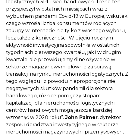
logistycznych 3PL i sieci handlowych. Trend ten
przyspieszył w ostatnich miesiącach wraz z
wybuchem pandemii Covid-19 w Europie, wskutek
czego wzrosła liczba konsumentów robiących
zakupy w internecie nie tylko z własnego wyboru,
lecz także z konieczności. W ujęciu rocznym
aktywność inwestycyjna spowolniła w ostatnich
tygodniach pierwszego kwartału, jak i w drugim
kwartale, ale przewidujemy silne ożywienie w
sektorze magazynowym, głównie za sprawą
transakcji na rynku nieruchomości logistycznych. Z
tego względu i z powodu nieproporcjonalnie
negatywnych skutków pandemii dla sektora
handlowego, różnice pomiędzy stopami
kapitalizacji dla nieruchomości logistycznych i
centrów handlowych mogą jeszcze bardziej
wzrosnąć w 2020 roku”.
John Palmer
, dyrektor
zespołu doradztwa inwestycyjnego w sektorze
nieruchomości magazynowych i przemysłowych,