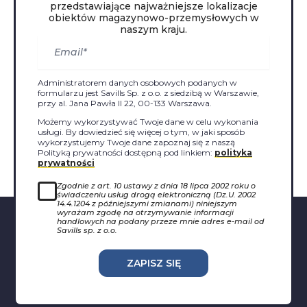
przedstawiające najważniejsze lokalizacje
obiektów magazynowo-przemysłowych w
naszym kraju.
Administratorem danych osobowych podanych w
formularzu jest Savills Sp. z o.o. z siedzibą w Warszawie,
przy al. Jana Pawła II 22, 00-133 Warszawa.
Możemy wykorzystywać Twoje dane w celu wykonania
usługi. By dowiedzieć się więcej o tym, w jaki sposób
wykorzystujemy Twoje dane zapoznaj się z naszą
Polityką prywatności dostępną pod linkiem:
polityka
prywatności
Zgodnie z art. 10 ustawy z dnia 18 lipca 2002 roku o
świadczeniu usług drogą elektroniczną (Dz.U. 2002
14.4.1204 z późniejszymi zmianami) niniejszym
wyrażam zgodę na otrzymywanie informacji
handlowych na podany przeze mnie adres e-mail od
Savills sp. z o.o.
ZAPISZ SIĘ