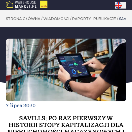
STRONA GŁÓWNA
/
WIADOMOŚCI
/
RAPORTY I PUBLIKACJE
/
SAVIL
7 lipca 2020
SAVILLS: PO RAZ PIERWSZY W
HISTORII STOPY KAPITALIZACJI DLA
NIERUCHOMOŚCI MAGAZYNOWYCH I