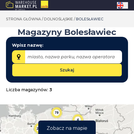
STRONA GŁÓWNA
/
DOLNOŚLĄSKIE
/
BOLESŁAWIEC
Magazyny
Bolesławiec
Wpisz nazwę:
miasto, nazwa parku, nazwa operatora
Szukaj
Województwa:
dolnośląskie
Liczba magazynów:
3
kujawsko-pomorskie
lubelskie
lubuskie
łódzkie
Zobacz na mapie