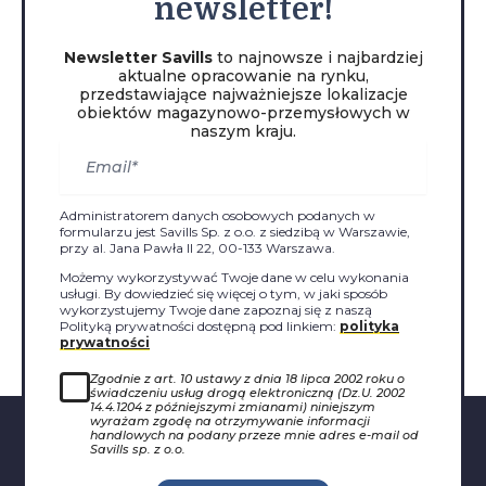
newsletter!
Newsletter Savills
to najnowsze i najbardziej
aktualne opracowanie na rynku,
przedstawiające najważniejsze lokalizacje
obiektów magazynowo-przemysłowych w
naszym kraju.
Administratorem danych osobowych podanych w
formularzu jest Savills Sp. z o.o. z siedzibą w Warszawie,
przy al. Jana Pawła II 22, 00-133 Warszawa.
Możemy wykorzystywać Twoje dane w celu wykonania
usługi. By dowiedzieć się więcej o tym, w jaki sposób
wykorzystujemy Twoje dane zapoznaj się z naszą
Polityką prywatności dostępną pod linkiem:
polityka
prywatności
Zgodnie z art. 10 ustawy z dnia 18 lipca 2002 roku o
świadczeniu usług drogą elektroniczną (Dz.U. 2002
14.4.1204 z późniejszymi zmianami) niniejszym
wyrażam zgodę na otrzymywanie informacji
handlowych na podany przeze mnie adres e-mail od
Savills sp. z o.o.