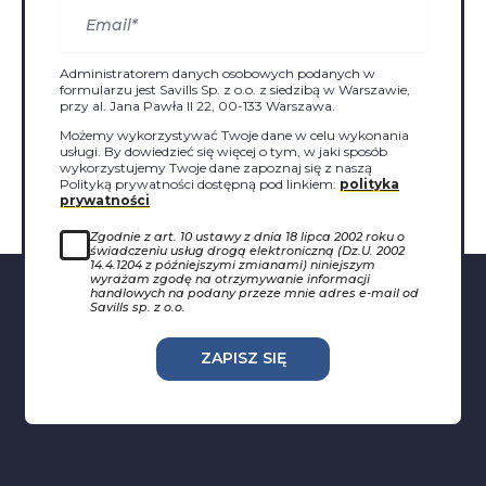
Administratorem danych osobowych podanych w
formularzu jest Savills Sp. z o.o. z siedzibą w Warszawie,
przy al. Jana Pawła II 22, 00-133 Warszawa.
Możemy wykorzystywać Twoje dane w celu wykonania
usługi. By dowiedzieć się więcej o tym, w jaki sposób
wykorzystujemy Twoje dane zapoznaj się z naszą
Polityką prywatności dostępną pod linkiem:
polityka
prywatności
Zgodnie z art. 10 ustawy z dnia 18 lipca 2002 roku o
świadczeniu usług drogą elektroniczną (Dz.U. 2002
14.4.1204 z późniejszymi zmianami) niniejszym
wyrażam zgodę na otrzymywanie informacji
handlowych na podany przeze mnie adres e-mail od
Savills sp. z o.o.
ZAPISZ SIĘ