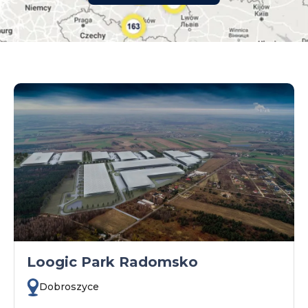
małopolskie
mazowieckie
opolskie
podkarpackie
podlaskie
pomorskie
śląskie
świętokrzyskie
warmińsko-mazurskie
wielkopolskie
zachodniopomorskie
Loogic Park Radomsko
Dobroszyce