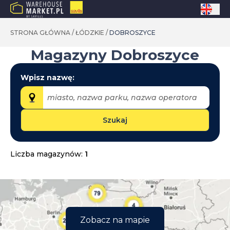
STRONA GŁÓWNA
/
ŁÓDZKIE
/
DOBROSZYCE
Magazyny
Dobroszyce
Wpisz nazwę:
miasto, nazwa parku, nazwa operatora
Szukaj
Województwa:
dolnośląskie
Liczba magazynów:
1
kujawsko-pomorskie
lubelskie
lubuskie
łódzkie
Zobacz na mapie