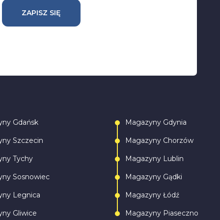
ZAPISZ SIĘ
yny Gdańsk
Magazyny Gdynia
ny Szczecin
Magazyny Chorzów
ny Tychy
Magazyny Lublin
ny Sosnowiec
Magazyny Gądki
ny Legnica
Magazyny Łódź
ny Gliwice
Magazyny Piaseczno