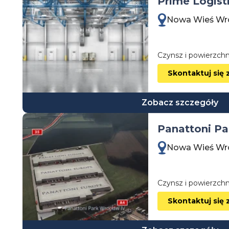
Prime Logist
wielkopolskie
Nowa Wieś Wr
zachodniopomorskie
Czynsz i powierzchn
Skontaktuj się 
Zobacz szczegóły
Panattoni Pa
Nowa Wieś Wr
Czynsz i powierzchn
Skontaktuj się 