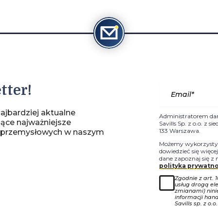
tter!
ajbardziej aktualne
Administratorem da
jące najważniejsze
Savills Sp. z o.o. z 
133 Warszawa.
-przemysłowych w naszym
Możemy wykorzystyw
dowiedzieć się więce
dane zapoznaj się z 
polityka prywatno
Zgodnie z art. 
usług drogą ele
zmianami) nin
informacji han
Savills sp. z o.o.