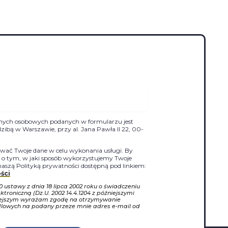
nych osobowych podanych w formularzu jest
siedzibą w Warszawie, przy al. Jana Pawła II 22, 00-
ać Twoje dane w celu wykonania usługi. By
j o tym, w jaki sposób wykorzystujemy Twoje
naszą Polityką prywatności dostępną pod linkiem:
ści
10 ustawy z dnia 18 lipca 2002 roku o świadczeniu
ktroniczną (Dz.U. 2002 14.4.1204 z późniejszymi
iejszym wyrażam zgodę na otrzymywanie
dlowych na podany przeze mnie adres e-mail od