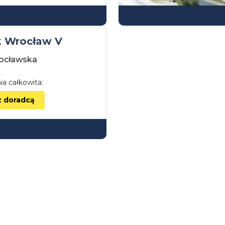
k Wrocław V
ocławska
ia całkowita:
z doradcą