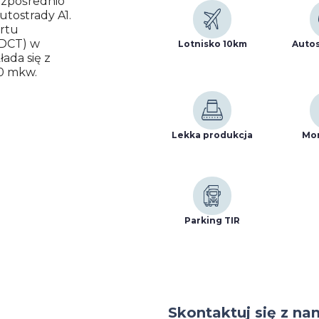
ezpośrednio
utostrady A1.
ortu
(DCT) w
Lotnisko 10km
Autos
ada się z
0 mkw.
Lekka produkcja
Mon
Parking TIR
Skontaktuj się z na