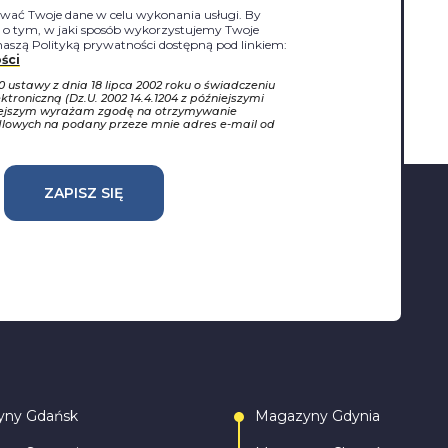
ać Twoje dane w celu wykonania usługi. By
j o tym, w jaki sposób wykorzystujemy Twoje
naszą Polityką prywatności dostępną pod linkiem:
ści
10 ustawy z dnia 18 lipca 2002 roku o świadczeniu
ktroniczną (Dz.U. 2002 14.4.1204 z późniejszymi
iejszym wyrażam zgodę na otrzymywanie
dlowych na podany przeze mnie adres e-mail od
ZAPISZ SIĘ
yny Gdańsk
Magazyny Gdynia