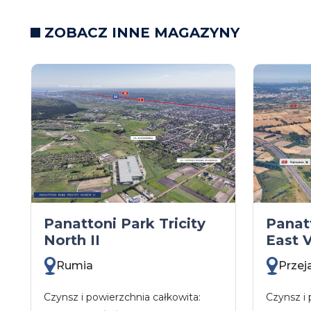
ZOBACZ INNE MAGAZYNY
Panattoni Park Tricity
Panatt
North II
East 
Rumia
Prze
Czynsz i powierzchnia całkowita:
Czynsz i 