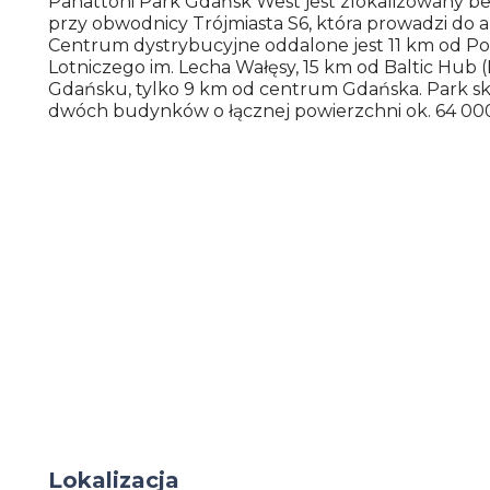
Panattoni Park Gdańsk West jest zlokalizowany b
przy obwodnicy Trójmiasta S6, która prowadzi do a
Centrum dystrybucyjne oddalone jest 11 km od P
Lotniczego im. Lecha Wałęsy, 15 km od Baltic Hub 
Gdańsku, tylko 9 km od centrum Gdańska. Park skł
dwóch budynków o łącznej powierzchni ok. 64 00
Lokalizacja