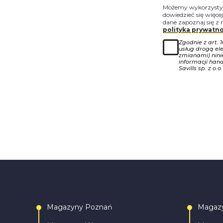
Możemy wykorzystyw
dowiedzieć się więce
dane zapoznaj się z 
polityka prywatno
Zgodnie z art. 
usług drogą ele
zmianami) nin
informacji han
Savills sp. z o.o.
Magazyny Poznań
Magaz