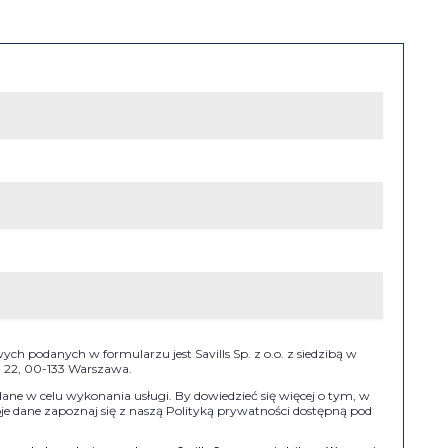
h podanych w formularzu jest Savills Sp. z o.o. z siedzibą w
II 22, 00-133 Warszawa.
e w celu wykonania usługi. By dowiedzieć się więcej o tym, w
e dane zapoznaj się z naszą Polityką prywatności dostępną pod