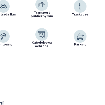
Transport
trada 1km
Tryskacze
publiczny 1km
Całodobowa
itoring
Parking
ochrona
mi