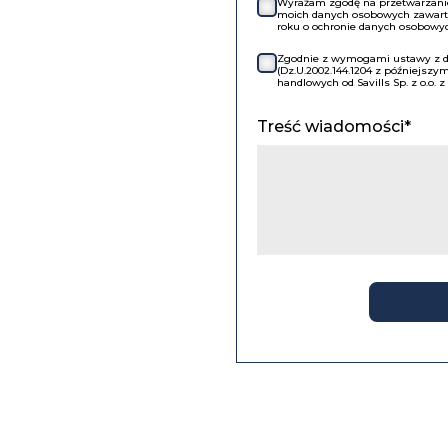
Wyrażam zgodę na przetwarzanie 
moich danych osobowych zawartyc
roku o ochronie danych osobowych
Zgodnie z wymogami ustawy z dni
(Dz.U.2002.144.1204 z późniejsz
handlowych od Savills Sp. z o.o. 
Treść wiadomości*