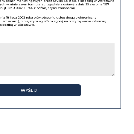
w celach marketingowych przez Savills Sp. z o.o. z siedzibą w Warszawie
h w niniejszym formularzu (zgodnie z ustawą z dnia 29 sierpnia 1997
, jt. Dz.U.2002.101.926 z późniejszymi zmianami).
a 18 lipca 2002 roku o świadczeniu usług drogą elektroniczną
ymi zmianami), niniejszym wyrażam zgodę na otrzymywanie informacji
z siedzibą w Warszawie.
WYŚLIJ