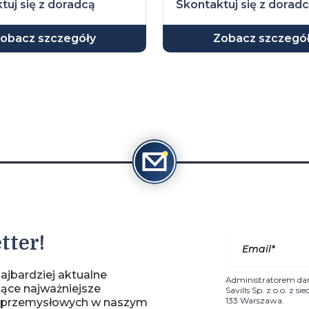
tuj się z doradcą
Skontaktuj się z dorad
obacz szczegóły
Zobacz szczegó
tter!
ajbardziej aktualne
Administratorem da
jące najważniejsze
Savills Sp. z o.o. z 
133 Warszawa.
-przemysłowych w naszym