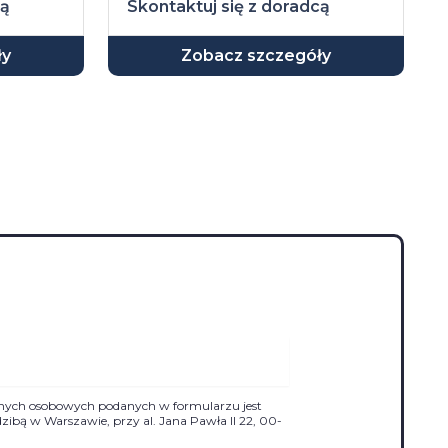
cą
Skontaktuj się z doradcą
ły
Zobacz szczegóły
nych osobowych podanych w formularzu jest
siedzibą w Warszawie, przy al. Jana Pawła II 22, 00-