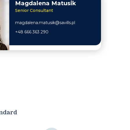
Magdalena Matusik
Senior Consultant
magdalena.matusik@savills.pl
+48 666 363 290
andard