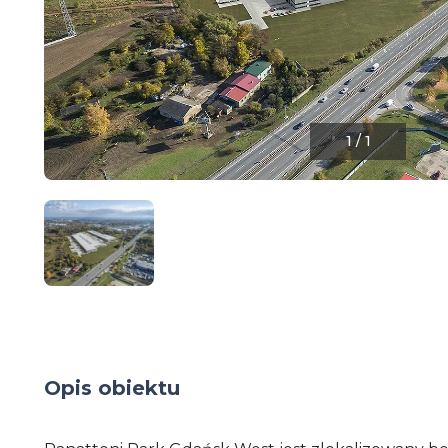
1
/
1
Opis obiektu