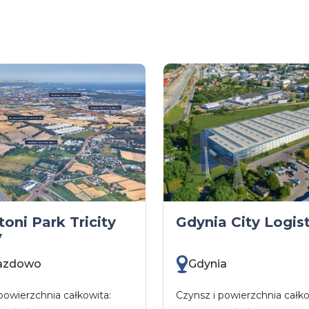
oni Park Tricity
Gdynia City Logist
V
jazdowo
Gdynia
powierzchnia całkowita:
Czynsz i powierzchnia całko