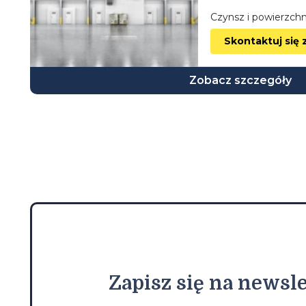
wielkopolskie
Czynsz i powierzchn
zachodniopomorskie
Skontaktuj się 
Zobacz szczegóły
Zapisz
się na newsle