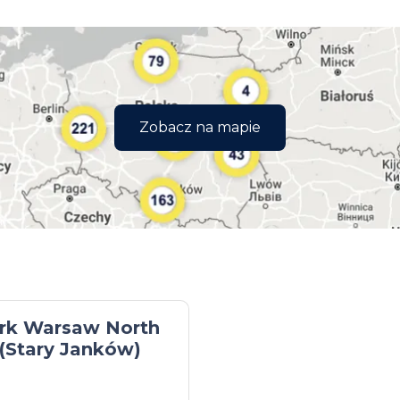
Zobacz na mapie
ark Warsaw North
(Stary Janków)