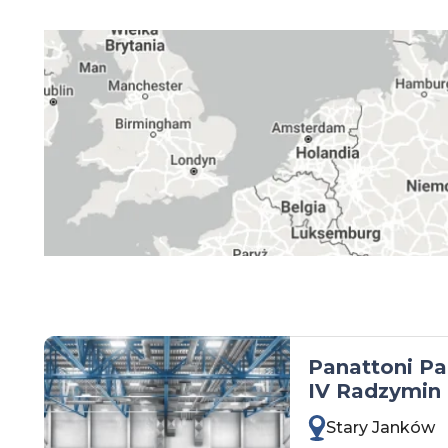
kujawsko-pomorskie
lubelskie
lubuskie
łódzkie
małopolskie
mazowieckie
opolskie
podkarpackie
podlaskie
pomorskie
śląskie
Panattoni P
IV Radzymin 
świętokrzyskie
Stary Janków
warmińsko-mazurskie