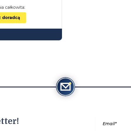
ia całkowita:
z doradcą
tter!