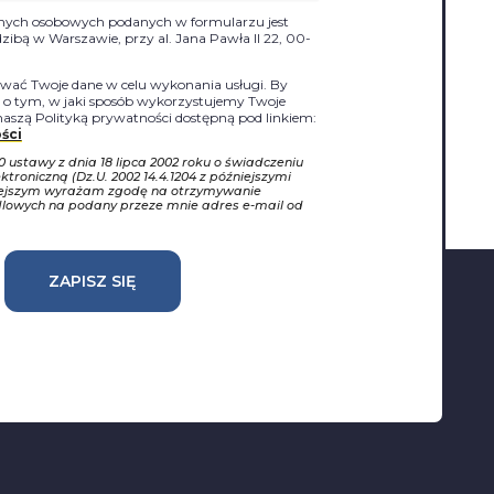
nych osobowych podanych w formularzu jest
siedzibą w Warszawie, przy al. Jana Pawła II 22, 00-
ać Twoje dane w celu wykonania usługi. By
j o tym, w jaki sposób wykorzystujemy Twoje
naszą Polityką prywatności dostępną pod linkiem:
ści
10 ustawy z dnia 18 lipca 2002 roku o świadczeniu
ktroniczną (Dz.U. 2002 14.4.1204 z późniejszymi
iejszym wyrażam zgodę na otrzymywanie
dlowych na podany przeze mnie adres e-mail od
ZAPISZ SIĘ