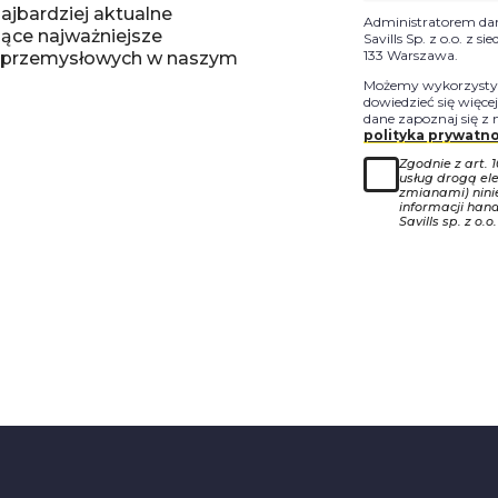
ajbardziej aktualne
Administratorem da
jące najważniejsze
Savills Sp. z o.o. z 
133 Warszawa.
-przemysłowych w naszym
Możemy wykorzystyw
dowiedzieć się więce
dane zapoznaj się z 
polityka prywatno
Zgodnie z art. 
usług drogą ele
zmianami) nin
informacji han
Savills sp. z o.o.