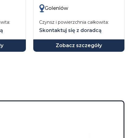
Goleniów
wita:
Czynsz i powierzchnia całkowita:
cą
Skontaktuj się z doradcą
ły
Zobacz szczegóły