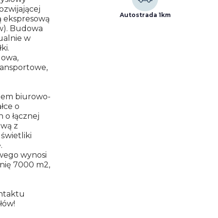
zwijającej
Autostrada 1km
gą ekspresową
ów). Budowa
ualnie w
ki.
dowa,
ransportowe,
zem biurowo-
łce o
h o łącznej
ową z
świetliki
.
wego wynosi
nię 7000 m2,
ontaktu
łów!