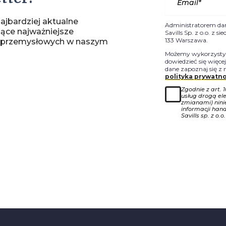
ajbardziej aktualne
Administratorem da
jące najważniejsze
Savills Sp. z o.o. z 
133 Warszawa.
-przemysłowych w naszym
Możemy wykorzystyw
dowiedzieć się więce
dane zapoznaj się z 
polityka prywatno
Zgodnie z art. 
usług drogą ele
zmianami) nin
informacji han
Savills sp. z o.o.