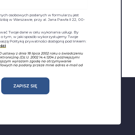
nych osobowych podanych w formularzu jest
siedzibą w Warszawie, przy al. Jana Pawła II 22, 00-
ać Twoje dane w celu wykonania usługi. By
j o tym, w jaki sposób wykorzystujemy Twoje
naszą Polityką prywatności dostępną pod linkiem:
ści
10 ustawy z dnia 18 lipca 2002 roku o świadczeniu
ktroniczną (Dz.U. 2002 14.4.1204 z późniejszymi
iejszym wyrażam zgodę na otrzymywanie
dlowych na podany przeze mnie adres e-mail od
ZAPISZ SIĘ