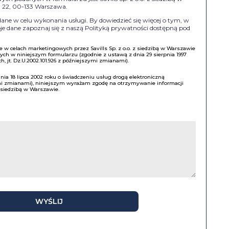
II 22, 00-133 Warszawa.
e w celu wykonania usługi. By dowiedzieć się więcej o tym, w
e dane zapoznaj się z naszą Polityką prywatności dostępną pod
w celach marketingowych przez Savills Sp. z o.o. z siedzibą w Warszawie
h w niniejszym formularzu (zgodnie z ustawą z dnia 29 sierpnia 1997
, jt. Dz.U.2002.101.926 z późniejszymi zmianami).
a 18 lipca 2002 roku o świadczeniu usług drogą elektroniczną
ymi zmianami), niniejszym wyrażam zgodę na otrzymywanie informacji
z siedzibą w Warszawie.
WYŚLIJ