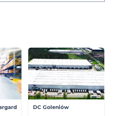
argard
DC Goleniów