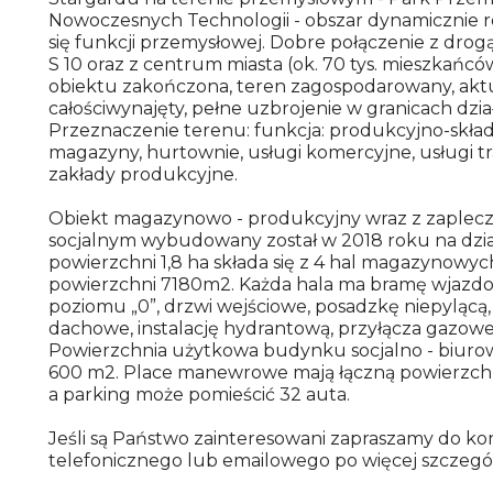
Nowoczesnych Technologii - obszar dynamicznie ro
się funkcji przemysłowej. Dobre połączenie z dro
S 10 oraz z centrum miasta (ok. 70 tys. mieszkańc
obiektu zakończona, teren zagospodarowany, akt
całościwynajęty, pełne uzbrojenie w granicach dział
Przeznaczenie terenu: funkcja: produkcyjno-skła
magazyny, hurtownie, usługi komercyjne, usługi t
zakłady produkcyjne.
Obiekt magazynowo - produkcyjny wraz z zaplec
socjalnym wybudowany został w 2018 roku na dzia
powierzchni 1,8 ha składa się z 4 hal magazynowyc
powierzchni 7180m2. Każda hala ma bramę wjazd
poziomu „0”, drzwi wejściowe, posadzkę niepylącą, 
dachowe, instalację hydrantową, przyłącza gazowe
Powierzchnia użytkowa budynku socjalno - biuro
600 m2. Place manewrowe mają łączną powierzch
a parking może pomieścić 32 auta.
Jeśli są Państwo zainteresowani zapraszamy do k
telefonicznego lub emailowego po więcej szczegó