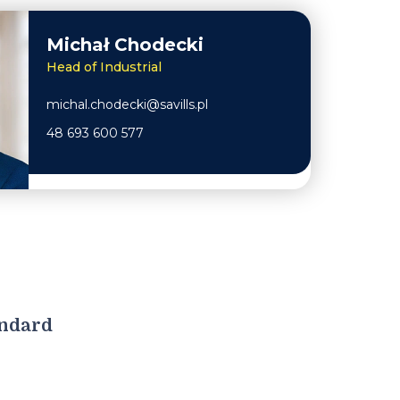
Michał Chodecki
Head of Industrial
michal.chodecki@savills.pl
48 693 600 577
andard