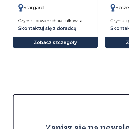
Stargard
Szcze
Czynsz i powierzchnia całkowita:
Czynsz i 
Skontaktuj się z doradcą
Skontak
Zobacz szczegóły
Z
Zapisz
się na newsle