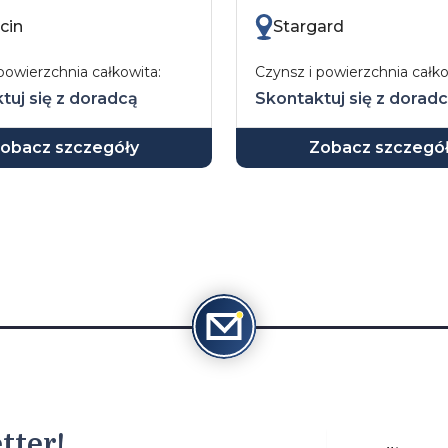
cin
Stargard
powierzchnia całkowita:
Czynsz i powierzchnia całko
tuj się z doradcą
Skontaktuj się z dorad
obacz szczegóły
Zobacz szczegó
tter!