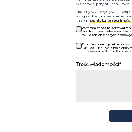
Warszawie, przy al. Jana Pawła 
Możemy wykorzystywać Twoje dan
jaki sposób wykorzystujemy Twoj
linkiem:
polityka prywatności
Wyrażam zgodę na przetwarzanie 
moich danych osobowych zawartyc
roku o ochronie danych osobowych
Zgodnie z wymogami ustawy z dni
(Dz.U.2002.144.1204 z późniejsz
handlowych od Savills Sp. z o.o. 
Treść wiadomości*