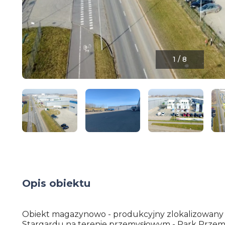
1
/
8
Opis obiektu
Obiekt magazynowo - produkcyjny zlokalizowany
Stargardu na terenie przemysłowym - Park Prze