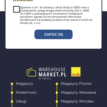
Zgodnie z art. 10 ustawy z dnia 18 lipca 2002 roku o
świadczeniu usług drogą elektroniczną (Dz.U. 2002
14.4.1204 z późniejszymi zmianami) niniejszym
wyrażam zgodę na otrzymywanie informacji
handlowych na podany przeze mnie adres e-mail od
Savills sp. z o.o.
ZAPISZ SIĘ
Magazyny
Magazyny Poznań
Wiadomości
Magazyny Warszawa
Usługi
Magazyny Wrocław