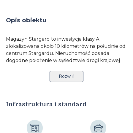
Opis obiektu
Magazyn Stargard to inwestycja klasy A
zlokalizowana około 10 kilometrów na południe od
centrum Stargardu. Nieruchomość posiada
dogodne położenie w sąsiedztwie drogi krajowej
106 oraz w odległości 65 kilometrów od lotniska w
Goleniowe. Szczególnie istotnym atutem
Rozwiń
lokalizacji jest bliskość granicy z Niemcami.
Park magazynowy złożony jest z 2 budynków o
Infrastruktura i standard
łącznej powierzchni 10 375 metrów kwadratowych.
Inwestycja została wyposażona łącznie w 9 ramp
oraz 7 bram „0”, a na posesji dostępne są także
parkingi oraz place manewrowe. Park oferuje
pełen zakres usług logistycznych, wraz z własną