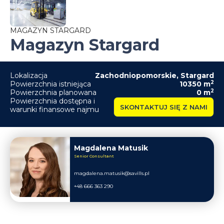
MAGAZYN STARGARD
Magazyn Stargard
Lokalizacja
Zachodniopomorskie
,
Stargard
2
Powierzchnia istniejąca
10350
m
2
Powierzchnia planowana
0
m
Powierzchnia dostępna i
SKONTAKTUJ SIĘ Z NAMI
warunki finansowe najmu
Magdalena Matusik
Senior Consultant
magdalena.matusik@savills.pl
+48 666 363 290