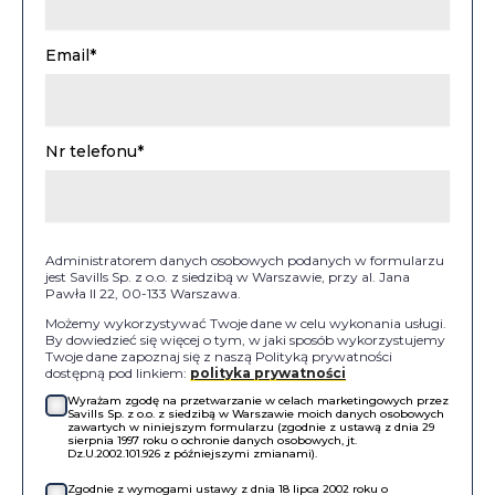
Email*
Nr telefonu*
Administratorem danych osobowych podanych w formularzu
jest Savills Sp. z o.o. z siedzibą w Warszawie, przy al. Jana
Pawła II 22, 00-133 Warszawa.
Możemy wykorzystywać Twoje dane w celu wykonania usługi.
By dowiedzieć się więcej o tym, w jaki sposób wykorzystujemy
Twoje dane zapoznaj się z naszą Polityką prywatności
dostępną pod linkiem:
polityka prywatności
Wyrażam zgodę na przetwarzanie w celach marketingowych przez
Savills Sp. z o.o. z siedzibą w Warszawie moich danych osobowych
zawartych w niniejszym formularzu (zgodnie z ustawą z dnia 29
sierpnia 1997 roku o ochronie danych osobowych, jt.
Dz.U.2002.101.926 z późniejszymi zmianami).
Zgodnie z wymogami ustawy z dnia 18 lipca 2002 roku o