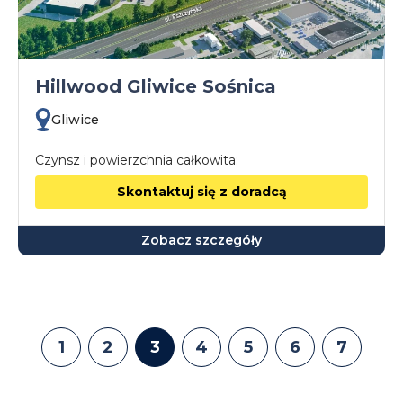
Hillwood Gliwice Sośnica
Gliwice
Czynsz i powierzchnia całkowita:
Skontaktuj się z doradcą
Zobacz szczegóły
1
2
3
4
5
6
7