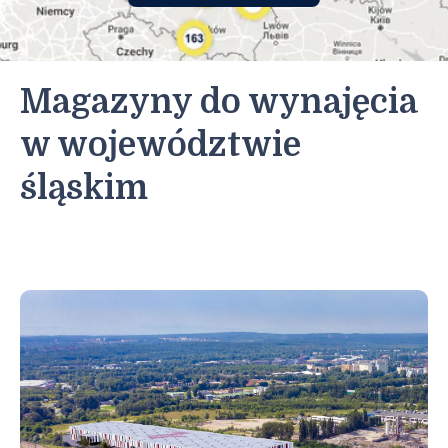
małopolskie
mazowieckie
opolskie
Magazyny do wynajęcia
podkarpackie
w województwie
podlaskie
śląskim
pomorskie
śląskie
świętokrzyskie
warmińsko-mazurskie
wielkopolskie
zachodniopomorskie