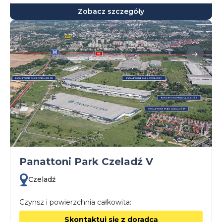
Zobacz szczegóły
Panattoni Park Czeladź V
Czeladź
Czynsz i powierzchnia całkowita:
Skontaktuj się z doradcą