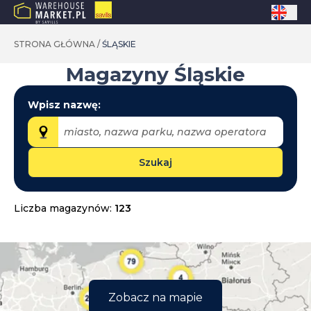
STRONA GŁÓWNA
/
ŚLĄSKIE
Magazyny
Śląskie
Wpisz nazwę:
miasto, nazwa parku, nazwa operatora
Szukaj
Województwa:
dolnośląskie
Liczba magazynów:
123
kujawsko-pomorskie
lubelskie
lubuskie
łódzkie
Zobacz na mapie