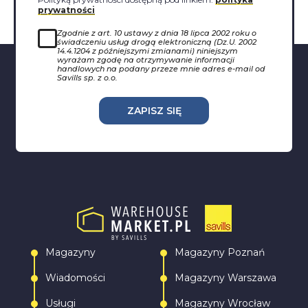
prywatności
Zgodnie z art. 10 ustawy z dnia 18 lipca 2002 roku o
świadczeniu usług drogą elektroniczną (Dz.U. 2002
14.4.1204 z późniejszymi zmianami) niniejszym
wyrażam zgodę na otrzymywanie informacji
handlowych na podany przeze mnie adres e-mail od
Savills sp. z o.o.
ZAPISZ SIĘ
Magazyny
Magazyny Poznań
Wiadomości
Magazyny Warszawa
Usługi
Magazyny Wrocław