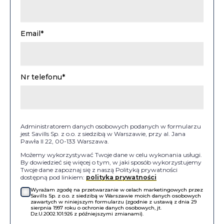
Email*
Nr telefonu*
Administratorem danych osobowych podanych w formularzu
jest Savills Sp. z o.o. z siedzibą w Warszawie, przy al. Jana
Pawła II 22, 00-133 Warszawa.
Możemy wykorzystywać Twoje dane w celu wykonania usługi.
By dowiedzieć się więcej o tym, w jaki sposób wykorzystujemy
Twoje dane zapoznaj się z naszą Polityką prywatności
dostępną pod linkiem:
polityka prywatności
Wyrażam zgodę na przetwarzanie w celach marketingowych przez
Savills Sp. z o.o. z siedzibą w Warszawie moich danych osobowych
zawartych w niniejszym formularzu (zgodnie z ustawą z dnia 29
sierpnia 1997 roku o ochronie danych osobowych, jt.
Dz.U.2002.101.926 z późniejszymi zmianami).