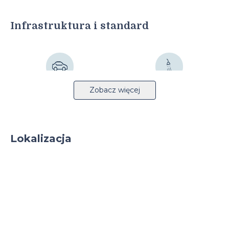
Infrastruktura i standard
Autostrada 4km
Tryskacze
Zobacz więcej
Lokalizacja
Lekka produkcja
Parking
Parking TIR