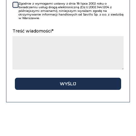
Zgodnie z wymogami ustawy z dnia 18 lipca 2002 roku o
świadczeniu usług drogą elektroniczną (Dz.U.2002.144.1204 z
późniejszymi zmianami), niniejszym wyrażam zgodę na
otrzymywanie informacji handlowych od Savills Sp. z o.o. z siedzibą
w Warszawie.
Treść wiadomości*
WYŚLIJ