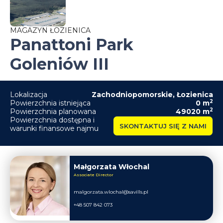
MAGAZYN ŁOZIENICA
Panattoni Park
Goleniów III
Lokalizacja
Zachodniopomorskie
,
Łozienica
2
Powierzchnia istniejąca
0
m
2
Powierzchnia planowana
49020
m
Powierzchnia dostępna i
SKONTAKTUJ SIĘ Z NAMI
warunki finansowe najmu
Małgorzata Włochal
Associate Director
malgorzata.wlochal@savills.pl
+48 507 842 073