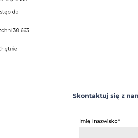
stęp do
zchni 38 663
Chętnie
Skontaktuj się z na
Imię i nazwisko*