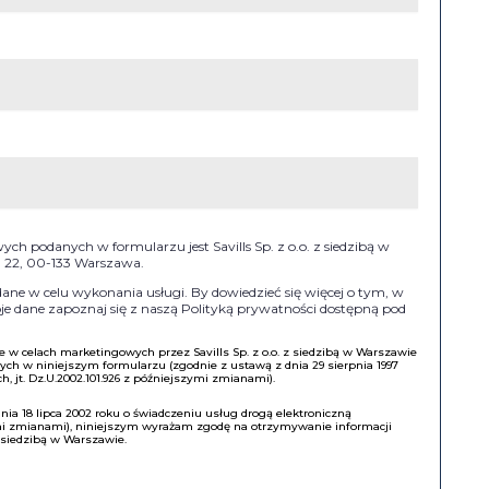
h podanych w formularzu jest Savills Sp. z o.o. z siedzibą w
II 22, 00-133 Warszawa.
e w celu wykonania usługi. By dowiedzieć się więcej o tym, w
e dane zapoznaj się z naszą Polityką prywatności dostępną pod
w celach marketingowych przez Savills Sp. z o.o. z siedzibą w Warszawie
h w niniejszym formularzu (zgodnie z ustawą z dnia 29 sierpnia 1997
, jt. Dz.U.2002.101.926 z późniejszymi zmianami).
a 18 lipca 2002 roku o świadczeniu usług drogą elektroniczną
ymi zmianami), niniejszym wyrażam zgodę na otrzymywanie informacji
z siedzibą w Warszawie.