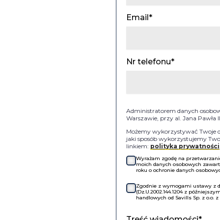
Email*
Nr telefonu*
Administratorem danych osobowyc
Warszawie, przy al. Jana Pawła 
Możemy wykorzystywać Twoje dan
jaki sposób wykorzystujemy Twoj
linkiem:
polityka prywatności
Wyrażam zgodę na przetwarzanie 
moich danych osobowych zawartyc
roku o ochronie danych osobowych
Zgodnie z wymogami ustawy z dni
(Dz.U.2002.144.1204 z późniejsz
handlowych od Savills Sp. z o.o. 
Treść wiadomości*