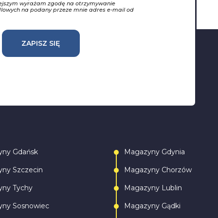
iejszym wyrażam zgodę na otrzymywanie
dlowych na podany przeze mnie adres e-mail od
ZAPISZ SIĘ
yny Gdańsk
Magazyny Gdynia
ny Szczecin
Magazyny Chorzów
ny Tychy
Magazyny Lublin
ny Sosnowiec
Magazyny Gądki