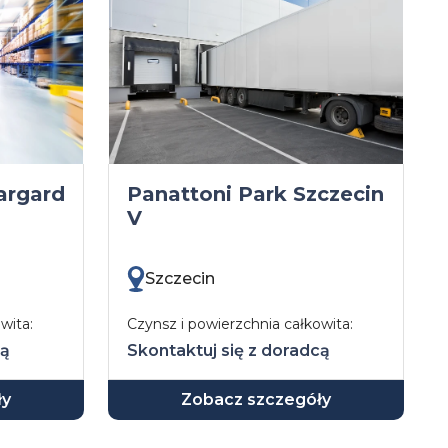
argard
Panattoni Park Szczecin
V
Szczecin
wita:
Czynsz i powierzchnia całkowita:
cą
Skontaktuj się z doradcą
ły
Zobacz szczegóły