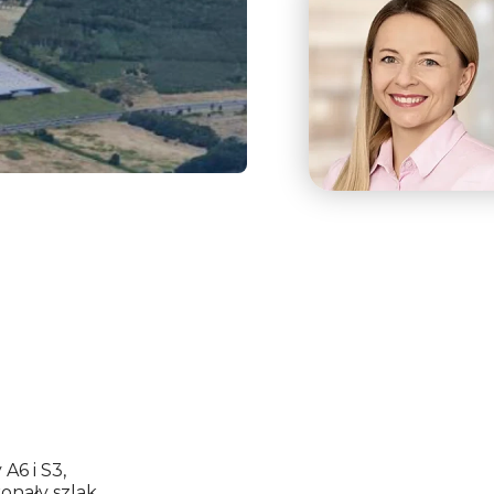
A6 i S3,
onały szlak