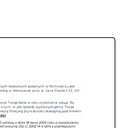
nych osobowych podanych w formularzu jest
siedzibą w Warszawie, przy al. Jana Pawła II 22, 00-
ać Twoje dane w celu wykonania usługi. By
j o tym, w jaki sposób wykorzystujemy Twoje
naszą Polityką prywatności dostępną pod linkiem:
ści
10 ustawy z dnia 18 lipca 2002 roku o świadczeniu
ktroniczną (Dz.U. 2002 14.4.1204 z późniejszymi