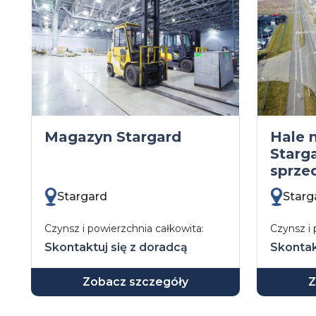
Magazyn Stargard
Hale
Starga
sprze
Stargard
Starg
Czynsz i powierzchnia całkowita:
Czynsz i 
Skontaktuj się z doradcą
Skontak
Zobacz szczegóły
Z