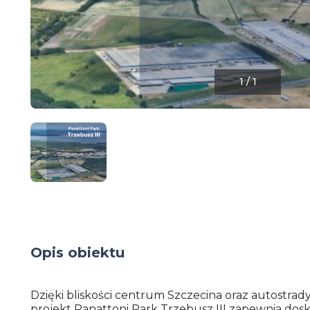
1
/
1
Opis obiektu
Dzięki bliskości centrum Szczecina oraz autostrady 
projekt Panattoni Park Trzebusz III zapewnia dosk