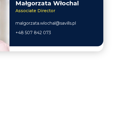
Małgorzata Włochal
Associate Director
malgorzata.wlochal@savills.pl
+48 507 842 073