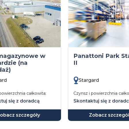
 magazynowe w
Panattoni Park St
rdzie (na
II
daż)
ard
Stargard
powierzchnia całkowita:
Czynsz i powierzchnia całko
tuj się z doradcą
Skontaktuj się z dorad
obacz szczegóły
Zobacz szczegó