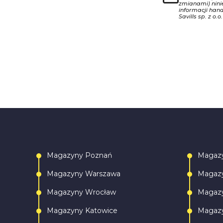
zmianami) nin
informacji han
Savills sp. z o.o.
Magazyny Poznań
Magaz
Magazyny Warszawa
Magazy
Magazyny Wrocław
Magazy
Magazyny Katowice
Magazy